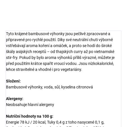
DETAILNÍ INFORMACE
ZEPTAT SE
HLÍDAT
Tyto krájené bambusové výhonky jsou pečlivě zpracované a
připravené pro rychlé použití. Díky své neutrální chuti výborně
vstřebávají aroma koření a omáček, a proto se hodí do široké
škály asijských receptů – od thajských curry až po vietnamské
stir-fry. Pokud by bylo aroma výhonků příliš výrazné, můžete je
před použitím krátce spařit vroucí vodou. Jsou nízkokalorické,
lehce stravitelné a vhodné i pro vegetariány.
Složení:
Bambusové výhonky, voda, sůl, kyselina citronová
Alergeny:
Neobsahuje hlavní alergeny
Nutriční hodnoty na 100 g:
Energie 78 kJ / 20 kcal, Tuky 0,4 g z toho nasycené 0,1 g,