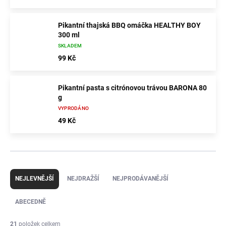
Pikantní thajská BBQ omáčka HEALTHY BOY
300 ml
SKLADEM
99 Kč
Pikantní pasta s citrónovou trávou BARONA 80
g
VYPRODÁNO
49 Kč
Ř
a
NEJLEVNĚJŠÍ
NEJDRAŽŠÍ
NEJPRODÁVANĚJŠÍ
z
e
ABECEDNĚ
n
í
21
položek celkem