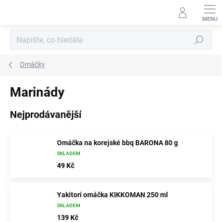
Přejít
na
obsah
Hledat
Omáčky
Marinády
Nejprodávanější
Omáčka na korejské bbq BARONA 80 g
SKLADEM
49 Kč
Yakitori omáčka KIKKOMAN 250 ml
SKLADEM
139 Kč