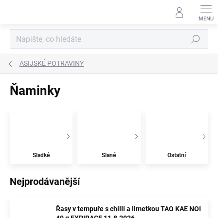
Přejít
na
obsah
Hledat
ASIJSKÉ POTRAVINY
Ňaminky
Sladké
Slané
Ostatní
Nejprodávanější
Řasy v tempuře s chilli a limetkou TAO KAE NOI