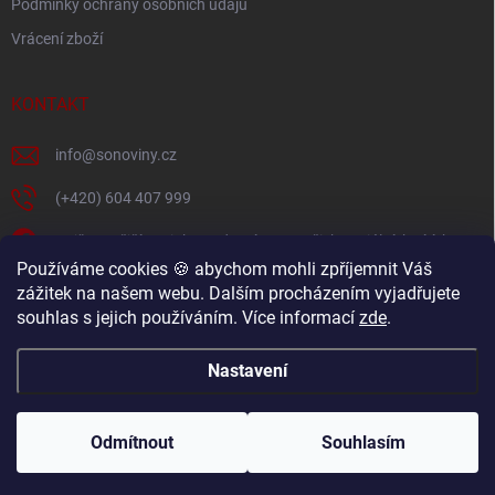
Podmínky ochrany osobních údajů
Vrácení zboží
KONTAKT
info
@
sonoviny.cz
(+420) 604 407 999
Nejčerstvější novinky se dozvíte na našich sociálních sítích
Používáme cookies 🍪 abychom mohli zpříjemnit Váš
sonoviny.cz
zážitek na našem webu. Dalším procházením vyjadřujete
souhlas s jejich používáním. Více informací
zde
.
Videorecepty - Vaše oblíbené recepty v pohodlí domova
Nastavení
Copyright 2026
sonoviny.cz
. Všechna práva vyhrazena.
Odmítnout
Souhlasím
Vytvořil Shoptet