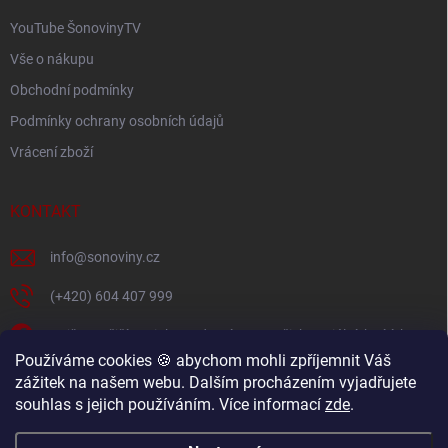
YouTube ŠonovinyTV
Vše o nákupu
Obchodní podmínky
Podmínky ochrany osobních údajů
Vrácení zboží
KONTAKT
info
@
sonoviny.cz
(+420) 604 407 999
Nejčerstvější novinky se dozvíte na našich sociálních sítích
Používáme cookies 🍪 abychom mohli zpříjemnit Váš
sonoviny.cz
zážitek na našem webu. Dalším procházením vyjadřujete
souhlas s jejich používáním. Více informací
zde
.
Videorecepty - Vaše oblíbené recepty v pohodlí domova