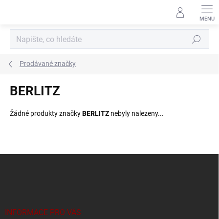
Přejít
na
obsah
Hledat
Prodávané značky
BERLITZ
Žádné produkty značky
BERLITZ
nebyly nalezeny...
Z
á
p
a
t
í
INFORMACE PRO VÁS