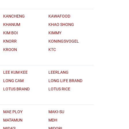
KANCHENG
KAWAFOOD
KHANUM
KHAO SHONG
KIM BOI
KIMMY
KNORR
KONINGSVOGEL
KROON
KTC
LEE KUM KEE
LEERLANG
LONG CAM
LONG LIFE BRAND
LOTUS BRAND
LOTUS RICE
MAE PLOY
MAKI-SU
MATAMUN
MDH
MIDA'S
MIDORI