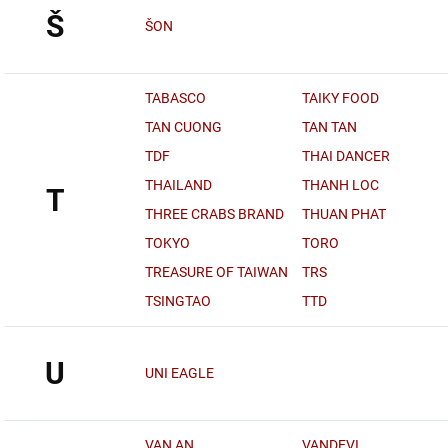
Š
ŠON
TABASCO
TAIKY FOOD
TAN CUONG
TAN TAN
TDF
THAI DANCER
THAILAND
THANH LOC
T
THREE CRABS BRAND
THUAN PHAT
TOKYO
TORO
TREASURE OF TAIWAN
TRS
TSINGTAO
TTD
U
UNI EAGLE
VAN AN
VANDEVI