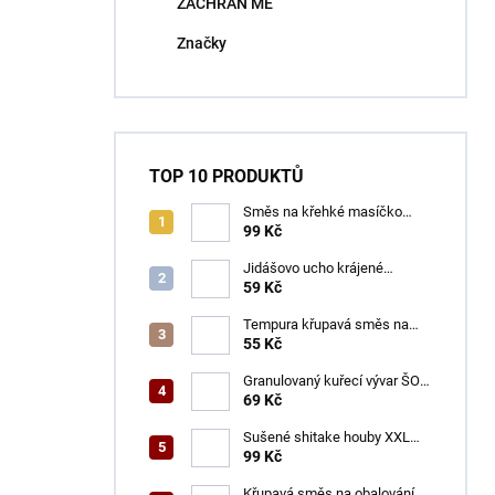
ZACHRAŇ MĚ
í
p
Značky
a
n
e
l
TOP 10 PRODUKTŮ
Směs na křehké masíčko
ŠON 125 g
99 Kč
Jidášovo ucho krájené
TOTACO 100 g
59 Kč
Tempura křupavá směs na
obalování GOGI 150 g
55 Kč
Granulovaný kuřecí vývar ŠON
100 g
69 Kč
Sušené shitake houby XXL
ŠON 100 g
99 Kč
Křupavá směs na obalování