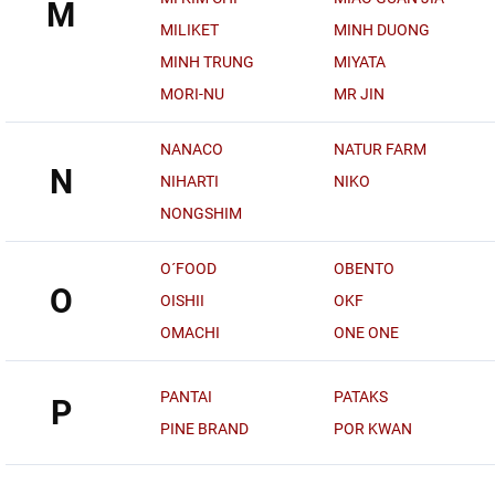
M
MILIKET
MINH DUONG
MINH TRUNG
MIYATA
MORI-NU
MR JIN
NANACO
NATUR FARM
N
NIHARTI
NIKO
NONGSHIM
O´FOOD
OBENTO
O
OISHII
OKF
OMACHI
ONE ONE
PANTAI
PATAKS
P
PINE BRAND
POR KWAN