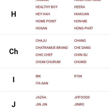
HEALTHY BOY
HEERA
H
HEY HAH
HIAKUAN
HOME POINT
HON ME
HOSAN
HÚNG PHÁT
CHAJU
CHANG
CHATRAMUE BRAND
CHE DANG
Ch
CHIC CHEF
CHIN-SU
CHUM CHURUM
CHUNSI
IBK
IFON
I
ITA-SAN
JAZAA
JHFOODS
J
JIN JIN
JINRO