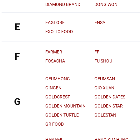
DIAMOND BRAND
DONG WON
EAGLOBE
ENSA
E
EXOTIC FOOD
FARMER
FF
F
FOSACHA
FU SHOU
GEUMHONG
GEUMSAN
GINGEN
GIO XUAN
GOLDCREST
GOLDEN DATES
G
GOLDEN MOUNTAIN
GOLDEN STAR
GOLDEN TURTLE
GOLESTAN
GR FOOD
HANAMI
HANG KIM HUNG