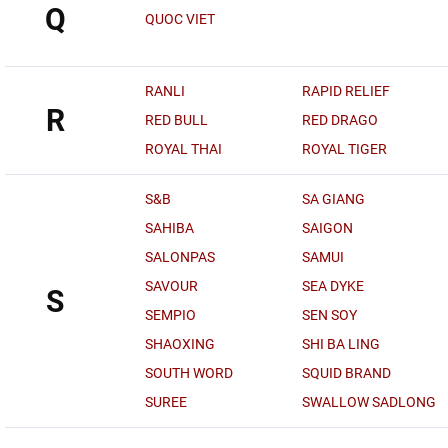
Q
QUOC VIET
RANLI
RAPID RELIEF
R
RED BULL
RED DRAGO
ROYAL THAI
ROYAL TIGER
S&B
SA GIANG
SAHIBA
SAIGON
SALONPAS
SAMUI
SAVOUR
SEA DYKE
S
SEMPIO
SEN SOY
SHAOXING
SHI BA LING
SOUTH WORD
SQUID BRAND
SUREE
SWALLOW SADLONG