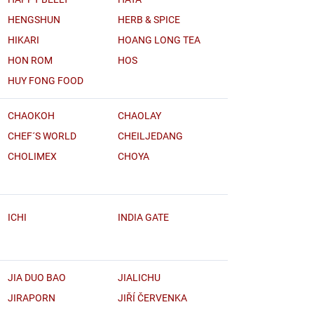
HENGSHUN
HERB & SPICE
HIKARI
HOANG LONG TEA
HON ROM
HOS
HUY FONG FOOD
CHAOKOH
CHAOLAY
CHEF´S WORLD
CHEILJEDANG
CHOLIMEX
CHOYA
ICHI
INDIA GATE
JIA DUO BAO
JIALICHU
JIRAPORN
JIŘÍ ČERVENKA