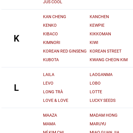
JUS COOL
KAN CHENG
KANCHEN
KENKO
KEWPIE
KIBACO
KIKKOMAN
K
KIMNORI
KIWI
KOREAN RED GINSENG
KOREAN STREET
KUBOTA
KWANG CHEON KIM
LAILA
LAOGANMA
LEVO
LOBO
L
LONG TRÀ
LOTTE
LOVE & LOVE
LUCKY SEEDS
MAAZA
MADAM HONG
MAMA
MARUYU
MÍ KIM CHI
MIAO GUAN JIA