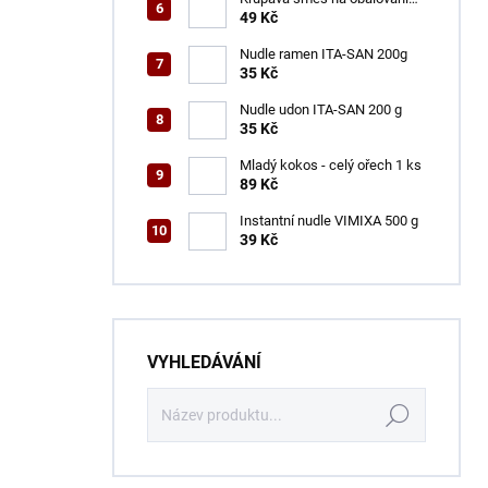
VINH THUAN 150 g
49 Kč
Nudle ramen ITA-SAN 200g
35 Kč
Nudle udon ITA-SAN 200 g
35 Kč
Mladý kokos - celý ořech 1 ks
89 Kč
Instantní nudle VIMIXA 500 g
39 Kč
VYHLEDÁVÁNÍ
Hledat