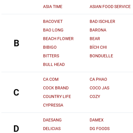
ASIA TIME
ASIAN FOOD SERVICE
BACOVIET
BAD ISCHLER
BAO LONG
BARONA
BEACH FLOWER
BEAR
B
BIBIGO
BÍCH CHI
BITTERS
BONDUELLE
BULL HEAD
CA COM
CA PHAO
COCK BRAND
COCO JAS
C
COUNTRY LIFE
COZY
CYPRESSA
DAESANG
DAMEX
D
DELICIAS
DG FOODS