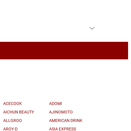
PRÁZDNÝ KOŠÍK
NÁKUPNÍ
KOŠÍK
ACECOOK
ADOMI
AICHUN BEAUTY
AJINOMOTO
ALLGROO
AMERICAN DRINK
AROY-D
ASIA EXPRESS