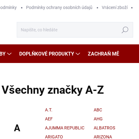
podmínky
Podmínky ochrany osobních údajů
Vrácení zboží
Hledat
BY
DOPLŇKOVÉ PRODUKTY
ZACHRAŇ MĚ
Všechny značky A-Z
A.T.
ABC
AEF
AHG
A
AJUMMA REPUBLIC
ALBATROS
ARIGATO
ARIZONA