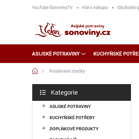
Přejít
YouTube ŠonovinyTV
Vše o nákupu
Obchodní 
na
obsah
ASIJSKÉ POTRAVINY
KUCHYŇSKÉ POTŘE
Domů
Prodávané značky
P
Kategorie
o
Přeskočit
s
kategorie
t
ASIJSKÉ POTRAVINY
r
KUCHYŇSKÉ POTŘEBY
a
n
DOPLŇKOVÉ PRODUKTY
n