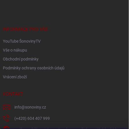
á
c
p
í
p
a
r
t
v
í
INFORMACE PRO VÁS
k
y
YouTube ŠonovinyTV
v
ý
Vše o nákupu
p
i
Obchodní podmínky
s
Podmínky ochrany osobních údajů
u
Vrácení zboží
KONTAKT
info
@
sonoviny.cz
(+420) 604 407 999