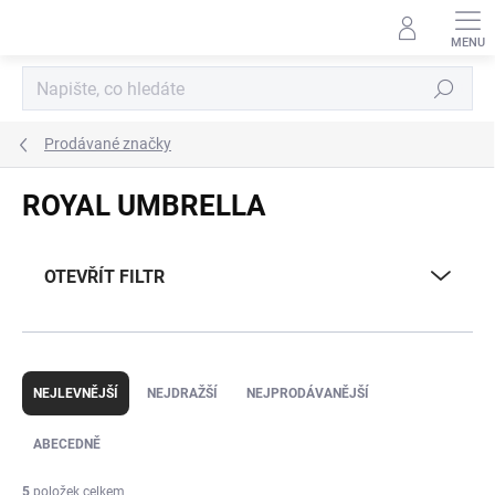
Přejít
na
obsah
Hledat
Prodávané značky
ROYAL UMBRELLA
OTEVŘÍT FILTR
Ř
a
NEJLEVNĚJŠÍ
NEJDRAŽŠÍ
NEJPRODÁVANĚJŠÍ
z
e
ABECEDNĚ
n
í
5
položek celkem