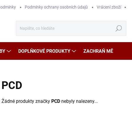
podmínky
Podmínky ochrany osobních údajů
Vrácení zboží
Hledat
BY
DOPLŇKOVÉ PRODUKTY
ZACHRAŇ MĚ
PCD
Žádné produkty značky
PCD
nebyly nalezeny...