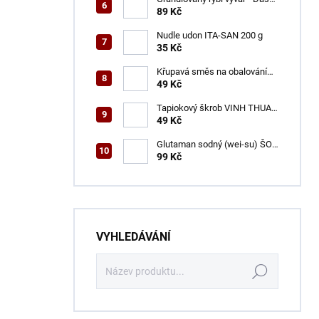
ŠON 100 g
89 Kč
Nudle udon ITA-SAN 200 g
35 Kč
Křupavá směs na obalování
VINH THUAN 150 g
49 Kč
Tapiokový škrob VINH THUAN
400 g
49 Kč
Glutaman sodný (wei-su) ŠON
500 g
99 Kč
VYHLEDÁVÁNÍ
Hledat