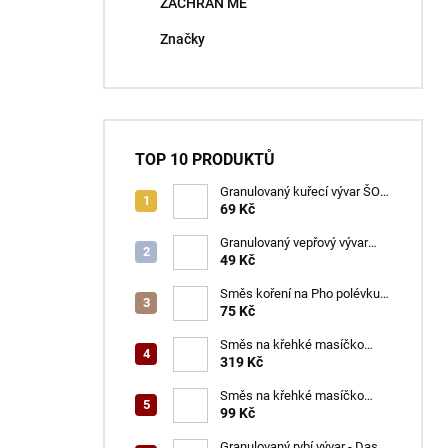
ZACHRAŇ MĚ
í
p
Značky
a
n
e
l
TOP 10 PRODUKTŮ
Granulovaný kuřecí vývar ŠON
100 g
69 Kč
Granulovaný vepřový vývar
ŠON 100 g
49 Kč
Směs koření na Pho polévku
ŠON 65 g
75 Kč
Směs na křehké masíčko
ŠON 400 g
319 Kč
Směs na křehké masíčko
ŠON 125 g
99 Kč
Granulovaný rybí vývar - Dashi