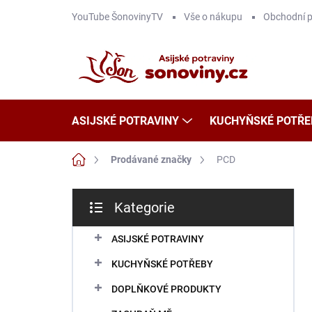
Přejít
YouTube ŠonovinyTV
Vše o nákupu
Obchodní 
na
obsah
ASIJSKÉ POTRAVINY
KUCHYŇSKÉ POTŘE
Domů
Prodávané značky
PCD
P
Kategorie
o
Přeskočit
s
kategorie
t
ASIJSKÉ POTRAVINY
r
KUCHYŇSKÉ POTŘEBY
a
n
DOPLŇKOVÉ PRODUKTY
n