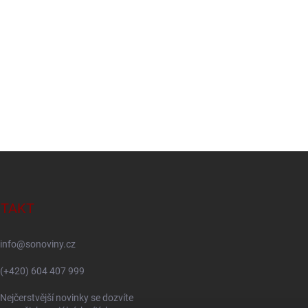
TAKT
info
@
sonoviny.cz
(+420) 604 407 999
Nejčerstvější novinky se dozvíte