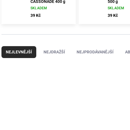
CASSONADE 400 g
500 g
SKLADEM
SKLADEM
39 Kč
39 Kč
Ř
a
NEJLEVNĚJŠÍ
NEJDRAŽŠÍ
NEJPRODÁVANĚJŠÍ
A
z
e
n
V
í
ý
50093
p
p
r
i
o
s
d
p
u
r
k
o
t
d
ů
u