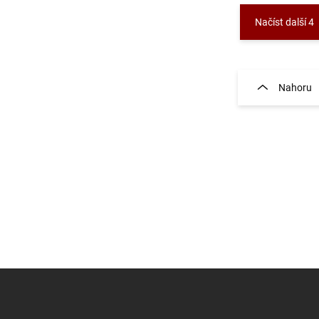
Načíst další 4
O
v
l
Nahoru
á
d
a
c
í
p
r
v
k
y
v
ý
p
i
s
u