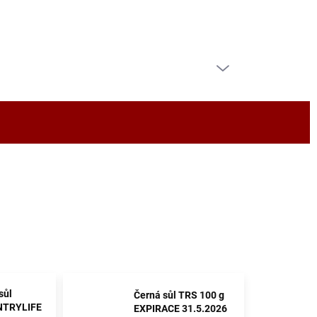
PRÁZDNÝ KOŠÍK
NÁKUPNÍ
KOŠÍK
sůl
Černá sůl TRS 100 g
NTRYLIFE
EXPIRACE 31.5.2026