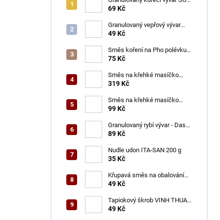
100 g
69 Kč
Granulovaný vepřový vývar
ŠON 100 g
49 Kč
Směs koření na Pho polévku
ŠON 65 g
75 Kč
Směs na křehké masíčko
ŠON 400 g
319 Kč
Směs na křehké masíčko
ŠON 125 g
99 Kč
Granulovaný rybí vývar - Dashi
ŠON 100 g
89 Kč
Nudle udon ITA-SAN 200 g
35 Kč
Křupavá směs na obalování
VINH THUAN 150 g
49 Kč
Tapiokový škrob VINH THUAN
400 g
49 Kč