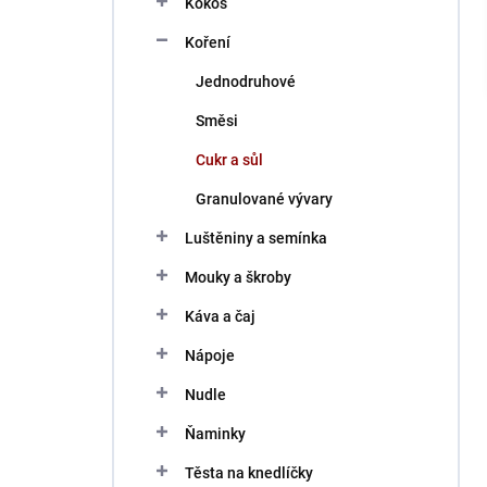
Kokos
í
p
Koření
a
n
Jednodruhové
e
Směsi
l
Cukr a sůl
Granulované vývary
Luštěniny a semínka
Mouky a škroby
Káva a čaj
Nápoje
Nudle
Ňaminky
Těsta na knedlíčky