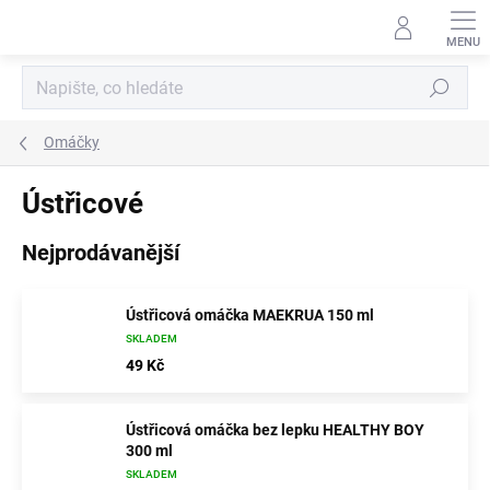
Přejít
na
obsah
Hledat
Omáčky
Ústřicové
Nejprodávanější
Ústřicová omáčka MAEKRUA 150 ml
SKLADEM
49 Kč
Ústřicová omáčka bez lepku HEALTHY BOY
300 ml
SKLADEM