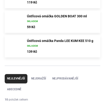
119 Kč
Ústřicová omáčka GOLDEN BOAT 300 ml
SKLADEM
59 Kč
Ústřicová omáčka Panda LEE KUM KEE 510 g
SKLADEM
139 Kč
Ř
a
NEJLEVNĚJŠÍ
NEJDRAŽŠÍ
NEJPRODÁVANĚJŠÍ
z
e
ABECEDNĚ
n
í
10
položek celkem
p