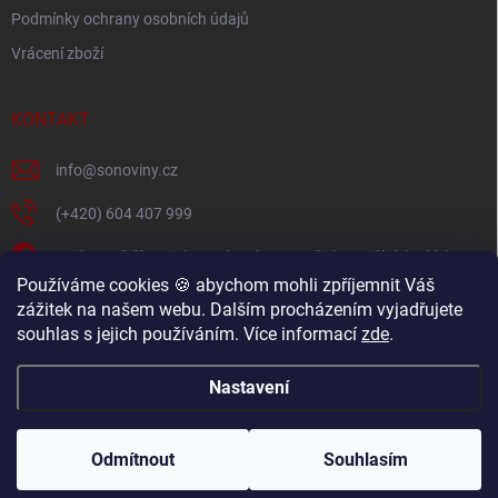
s
Podmínky ochrany osobních údajů
u
Vrácení zboží
KONTAKT
info
@
sonoviny.cz
(+420) 604 407 999
Nejčerstvější novinky se dozvíte na našich sociálních sítích
Používáme cookies 🍪 abychom mohli zpříjemnit Váš
sonoviny.cz
zážitek na našem webu. Dalším procházením vyjadřujete
souhlas s jejich používáním. Více informací
zde
.
Videorecepty - Vaše oblíbené recepty v pohodlí domova
Nastavení
Copyright 2026
sonoviny.cz
. Všechna práva vyhrazena.
Odmítnout
Souhlasím
Vytvořil Shoptet