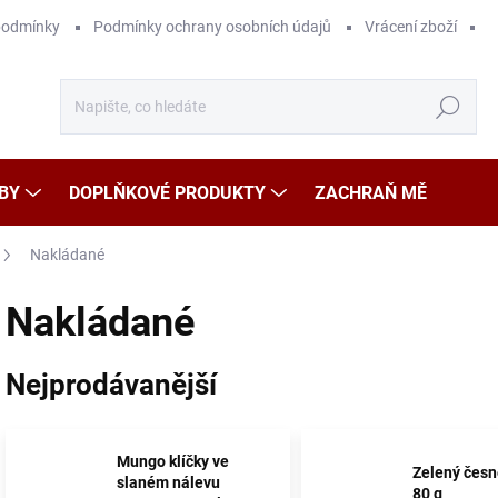
podmínky
Podmínky ochrany osobních údajů
Vrácení zboží
Hledat
BY
DOPLŇKOVÉ PRODUKTY
ZACHRAŇ MĚ
Nakládané
Nakládané
Nejprodávanější
Mungo klíčky ve
Zelený čes
slaném nálevu
80 g