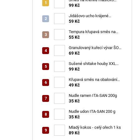
ŠON 125 g
99 Kč
Jidášovo ucho krájené
TOTACO 100 g
59 Kč
Tempura křupavá směs na
obalování GOGI 150 g
55 Kč
Granulovaný kuřecí vývar ŠON
100 g
69 Kč
Sušené shitake houby XXL
ŠON 100 g
99 Kč
Křupavá směs na obalování
VINH THUAN 150 g
49 Kč
Nudle ramen ITA-SAN 200g
35 Kč
Nudle udon ITA-SAN 200 g
35 Kč
Mladý kokos - celý ořech 1 ks
89 Kč