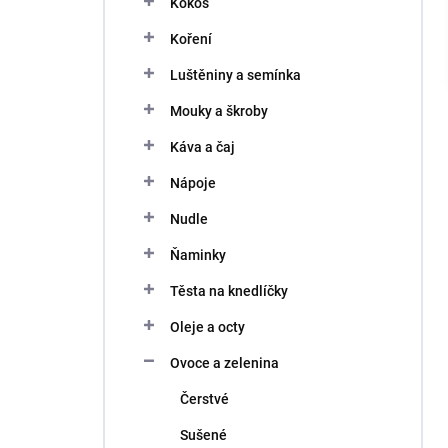
Kokos
í
p
Koření
a
n
Luštěniny a semínka
e
Mouky a škroby
l
Káva a čaj
Nápoje
Nudle
Ňaminky
Těsta na knedlíčky
Oleje a octy
Ovoce a zelenina
Čerstvé
Sušené