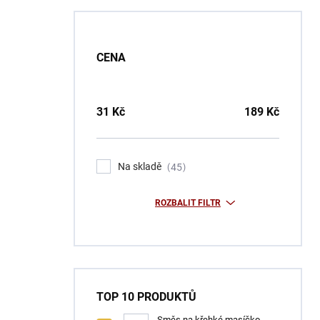
CENA
31
Kč
189
Kč
Na skladě
45
ROZBALIT FILTR
TOP 10 PRODUKTŮ
Směs na křehké masíčko