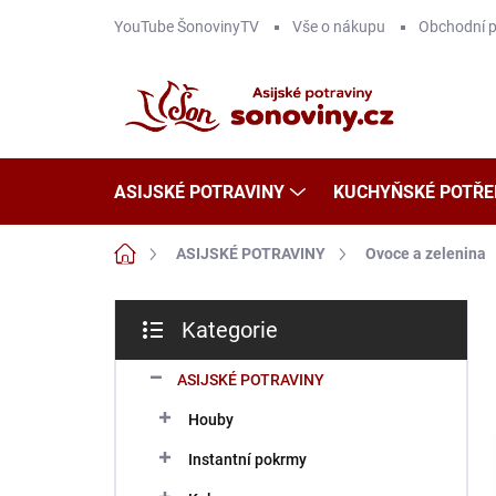
Přejít
YouTube ŠonovinyTV
Vše o nákupu
Obchodní 
na
obsah
ASIJSKÉ POTRAVINY
KUCHYŇSKÉ POTŘE
Domů
ASIJSKÉ POTRAVINY
Ovoce a zelenina
P
Kategorie
o
Přeskočit
s
kategorie
t
ASIJSKÉ POTRAVINY
r
Houby
a
n
Instantní pokrmy
n