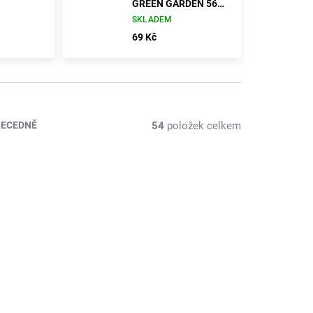
GREEN GARDEN 565
g
SKLADEM
69 Kč
54
položek celkem
BECEDNĚ
39817
9275