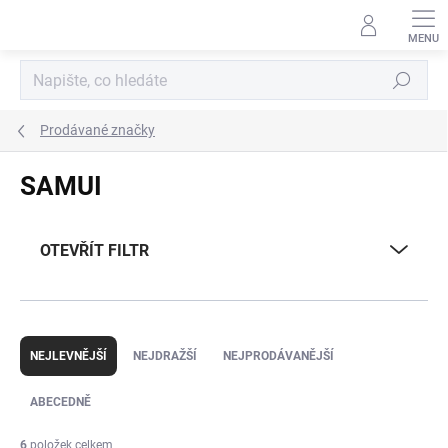
Přejít
na
obsah
Hledat
Prodávané značky
SAMUI
OTEVŘÍT FILTR
Ř
a
NEJLEVNĚJŠÍ
NEJDRAŽŠÍ
NEJPRODÁVANĚJŠÍ
z
e
ABECEDNĚ
n
í
6
položek celkem