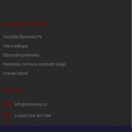
p
í
p
a
r
t
v
í
INFORMACE PRO VÁS
k
y
YouTube ŠonovinyTV
v
ý
Vše o nákupu
p
i
Obchodní podmínky
s
Podmínky ochrany osobních údajů
u
Vrácení zboží
KONTAKT
info
@
sonoviny.cz
(+420) 604 407 999
Nejčerstvější novinky se dozvíte na našich sociálních sítích