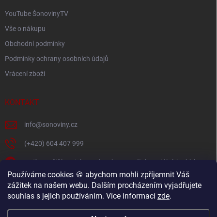
YouTube ŠonovinyTV
Vše o nákupu
Obchodní podmínky
Podmínky ochrany osobních údajů
Vrácení zboží
KONTAKT
info
@
sonoviny.cz
(+420) 604 407 999
Nejčerstvější novinky se dozvíte na našich sociálních sítích
Používáme cookies 🍪 abychom mohli zpříjemnit Váš
sonoviny.cz
zážitek na našem webu. Dalším procházením vyjadřujete
souhlas s jejich používáním. Více informací
zde
.
Videorecepty - Vaše oblíbené recepty v pohodlí domova