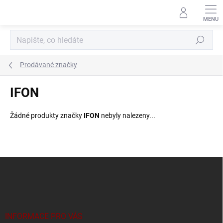
Přejít
na
obsah
Hledat
Prodávané značky
IFON
Žádné produkty značky
IFON
nebyly nalezeny...
Z
á
p
a
t
í
INFORMACE PRO VÁS