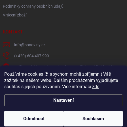
s
Podmínky ochrany osobních údajů
u
Vrácení zboží
KONTAKT
info
@
sonoviny.cz
(+420) 604 407 999
Nejčerstvější novinky se dozvíte na našich sociálních sítích
Používáme cookies 🍪 abychom mohli zpříjemnit Váš
sonoviny.cz
zážitek na našem webu. Dalším procházením vyjadřujete
souhlas s jejich používáním. Více informací
zde
.
Videorecepty - Vaše oblíbené recepty v pohodlí domova
Nastavení
Copyright 2026
sonoviny.cz
. Všechna práva vyhrazena.
Odmítnout
Souhlasím
Vytvořil Shoptet