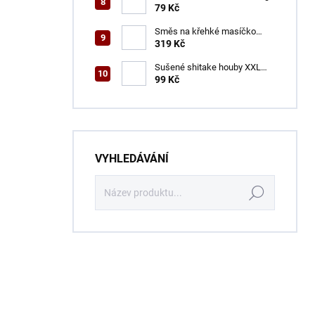
79 Kč
Směs na křehké masíčko
ŠON 400 g
319 Kč
Sušené shitake houby XXL
ŠON 100 g
99 Kč
VYHLEDÁVÁNÍ
Hledat