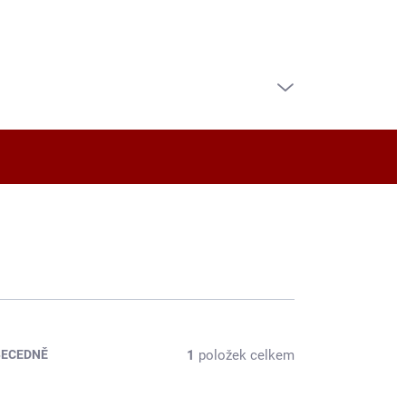
PRÁZDNÝ KOŠÍK
NÁKUPNÍ
KOŠÍK
1
položek celkem
BECEDNĚ