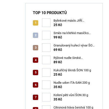
TOP 10 PRODUKTŮ
Bylinkové máslo JIŘÍ
ČERVENKA 50 g
25 Kč
Směs na křehké masíčko
ŠON 125 g
99 Kč
Granulovaný kuřecí vývar ŠON
100 g
69 Kč
Rýžové nudle široké
ACECOOK 500 g
89 Kč
Kukuřičný škrob ŠON 100 g
25 Kč
Nudle udon ITA-SAN 200 g
35 Kč
Koření pěti vůní ŠON 30 g
35 Kč
Citronová tráva čerstvá 100 g