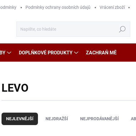
podmínky
Podmínky ochrany osobních údajů
Vrácení zboží
Hledat
BY
DOPLŇKOVÉ PRODUKTY
ZACHRAŇ MĚ
LEVO
Ř
a
NEJLEVNĚJŠÍ
NEJDRAŽŠÍ
NEJPRODÁVANĚJŠÍ
A
z
e