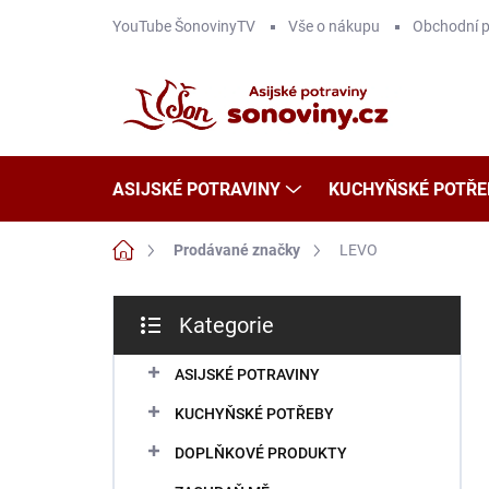
Přejít
YouTube ŠonovinyTV
Vše o nákupu
Obchodní 
na
obsah
ASIJSKÉ POTRAVINY
KUCHYŇSKÉ POTŘE
Domů
Prodávané značky
LEVO
P
Kategorie
o
Přeskočit
s
kategorie
t
ASIJSKÉ POTRAVINY
r
KUCHYŇSKÉ POTŘEBY
a
n
DOPLŇKOVÉ PRODUKTY
n