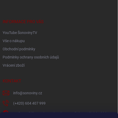
v
n
p
k
í
a
y
t
v
ý
í
INFORMACE PRO VÁS
p
i
YouTube ŠonovinyTV
s
u
Vše o nákupu
Obchodní podmínky
Podmínky ochrany osobních údajů
Vrácení zboží
KONTAKT
info
@
sonoviny.cz
(+420) 604 407 999
Nejčerstvější novinky se dozvíte na našich sociálních sítích