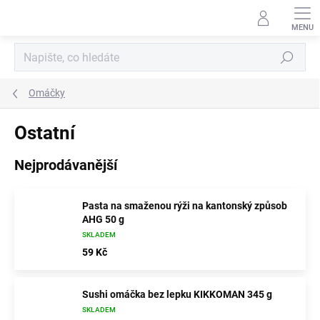
Přejít
na
obsah
Hledat
Omáčky
Ostatní
Nejprodávanější
Pasta na smaženou rýži na kantonský způsob
AHG 50 g
SKLADEM
59 Kč
Sushi omáčka bez lepku KIKKOMAN 345 g
SKLADEM