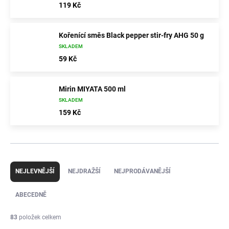
119 Kč
Kořenící směs Black pepper stir-fry AHG 50 g
SKLADEM
59 Kč
Mirin MIYATA 500 ml
SKLADEM
159 Kč
Ř
a
NEJLEVNĚJŠÍ
NEJDRAŽŠÍ
NEJPRODÁVANĚJŠÍ
z
e
ABECEDNĚ
n
í
83
položek celkem
p