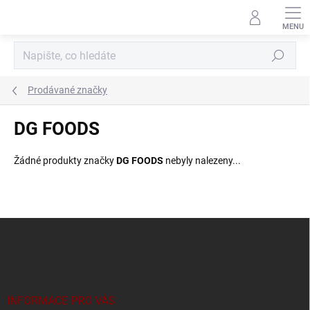
Přejít
na
obsah
Hledat
Prodávané značky
DG FOODS
Žádné produkty značky
DG FOODS
nebyly nalezeny...
Z
á
p
a
t
í
INFORMACE PRO VÁS