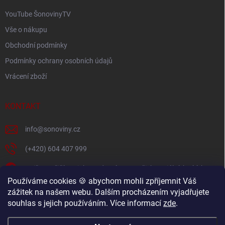
YouTube ŠonovinyTV
Vše o nákupu
Obchodní podmínky
Podmínky ochrany osobních údajů
Vrácení zboží
KONTAKT
info
@
sonoviny.cz
(+420) 604 407 999
Nejčerstvější novinky se dozvíte na našich sociálních sítích
Používáme cookies 🍪 abychom mohli zpříjemnit Váš
sonoviny.cz
zážitek na našem webu. Dalším procházením vyjadřujete
souhlas s jejich používáním. Více informací
zde
.
Videorecepty - Vaše oblíbené recepty v pohodlí domova