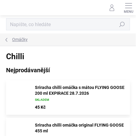
Přejít
na
obsah
Hledat
Omáčky
Chilli
Nejprodávanější
Sriracha chilli omáčka s mátou FLYING GOOSE
200 ml EXPIRACE 28.7.2026
SKLADEM
45 Kč
Sriracha chilli omáčka original FLYING GOOSE
455 ml