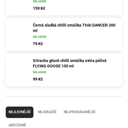
SKLADEM
159 Kč
Černá sladká chilli omáčka THAI DANCER 300
ml
SKLADEM
79 Kč
Sriracha ghost chilli omáčka extra pálivá
FLYING GOOSE 100 ml
SKLADEM
99 Kč
Ř
a
NEJLEVNĚJŠÍ
NEJDRAŽŠÍ
NEJPRODÁVANĚJŠÍ
z
e
ABECEDNĚ