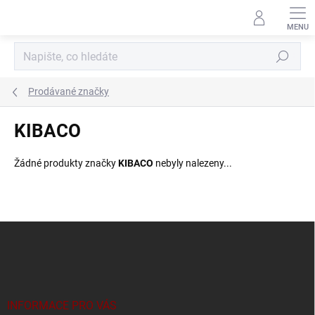
Přejít
na
obsah
Hledat
Prodávané značky
KIBACO
Žádné produkty značky
KIBACO
nebyly nalezeny...
Z
á
p
a
t
í
INFORMACE PRO VÁS