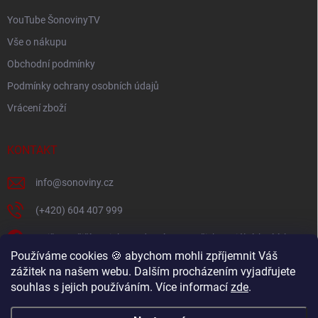
YouTube ŠonovinyTV
Vše o nákupu
Obchodní podmínky
Podmínky ochrany osobních údajů
Vrácení zboží
KONTAKT
info
@
sonoviny.cz
(+420) 604 407 999
Nejčerstvější novinky se dozvíte na našich sociálních sítích
Používáme cookies 🍪 abychom mohli zpříjemnit Váš
sonoviny.cz
zážitek na našem webu. Dalším procházením vyjadřujete
souhlas s jejich používáním. Více informací
zde
.
Videorecepty - Vaše oblíbené recepty v pohodlí domova