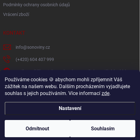
s
Podmínky ochrany osobních údajů
u
Vrácení zboží
KONTAKT
info
@
sonoviny.cz
(+420) 604 407 999
Nejčerstvější novinky se dozvíte na našich sociálních sítích
Používáme cookies 🍪 abychom mohli zpříjemnit Váš
sonoviny.cz
zážitek na našem webu. Dalším procházením vyjadřujete
souhlas s jejich používáním. Více informací
zde
.
Videorecepty - Vaše oblíbené recepty v pohodlí domova
Nastavení
Copyright 2026
sonoviny.cz
. Všechna práva vyhrazena.
Odmítnout
Souhlasím
Vytvořil Shoptet