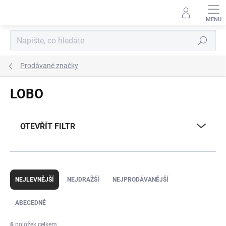
Přejít
na
obsah
Hledat
Prodávané značky
LOBO
OTEVŘÍT FILTR
Ř
a
NEJLEVNĚJŠÍ
NEJDRAŽŠÍ
NEJPRODÁVANĚJŠÍ
z
e
ABECEDNĚ
n
í
6
položek celkem