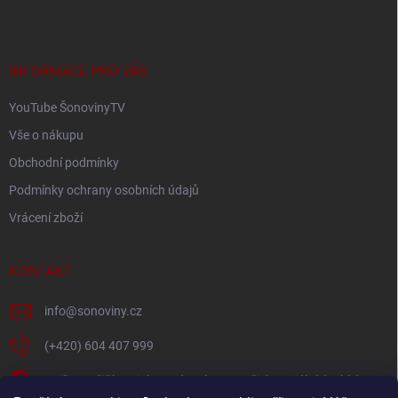
p
í
p
a
r
t
v
í
INFORMACE PRO VÁS
k
y
YouTube ŠonovinyTV
v
ý
Vše o nákupu
p
i
Obchodní podmínky
s
Podmínky ochrany osobních údajů
u
Vrácení zboží
KONTAKT
info
@
sonoviny.cz
(+420) 604 407 999
Nejčerstvější novinky se dozvíte na našich sociálních sítích