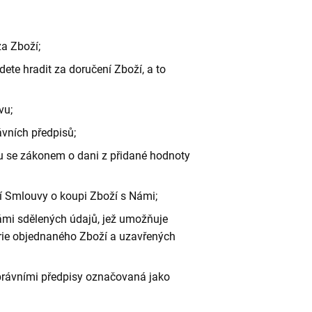
za Zboží;
dete hradit za doručení Zboží, a to
vu;
ávních předpisů;
u se zákonem o dani z přidané hodnoty
í Smlouvy o koupi Zboží s Námi;
ámi sdělených údajů, jež umožňuje
rie objednaného Zboží a uzavřených
právními předpisy označovaná jako