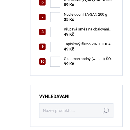
ŠON 100 g
89 Kč
Nudle udon ITA-SAN 200 g
35 Kč
Křupavá směs na obalování
VINH THUAN 150 g
49 Kč
Tapiokový škrob VINH THUAN
400 g
49 Kč
Glutaman sodný (wei-su) ŠON
500 g
99 Kč
VYHLEDÁVÁNÍ
Hledat