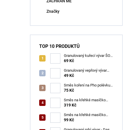
ZACHRAŇ MĚ
í
p
Značky
a
n
e
l
TOP 10 PRODUKTŮ
Granulovaný kuřecí vývar ŠON
100 g
69 Kč
Granulovaný vepřový vývar
ŠON 100 g
49 Kč
Směs koření na Pho polévku
ŠON 65 g
75 Kč
Směs na křehké masíčko
ŠON 400 g
319 Kč
Směs na křehké masíčko
ŠON 125 g
99 Kč
Granulovaný rybí vývar - Dashi