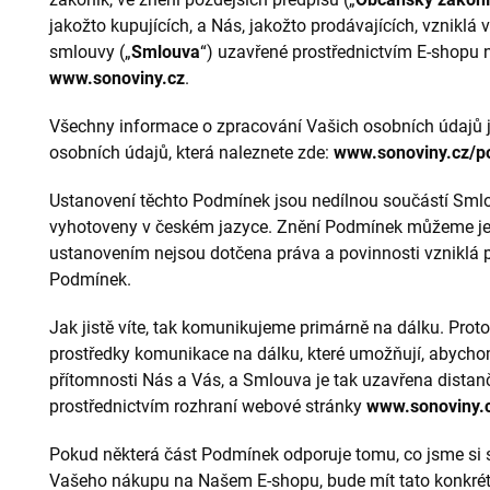
jakožto kupujících, a Nás, jakožto prodávajících, vzniklá 
smlouvy („
Smlouva
“) uzavřené prostřednictvím E-shopu
www.sonoviny.cz
.
Všechny informace o zpracování Vašich osobních údajů
osobních údajů, která naleznete zde:
www.sonoviny.cz/p
Ustanovení těchto Podmínek jsou nedílnou součástí Sml
vyhotoveny v českém jazyce. Znění Podmínek můžeme jed
ustanovením nejsou dotčena práva a povinnosti vzniklá 
Podmínek.
Jak jistě víte, tak komunikujeme primárně na dálku. Proto 
prostředky komunikace na dálku, které umožňují, abycho
přítomnosti Nás a Vás, a Smlouva je tak uzavřena distan
prostřednictvím rozhraní webové stránky
www.sonoviny.
Pokud některá část Podmínek odporuje tomu, co jsme si s
Vašeho nákupu na Našem E-shopu, bude mít tato konkré