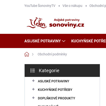
Přejít
YouTube ŠonovinyTV
Vše o nákupu
Obchodní 
na
obsah
ASIJSKÉ POTRAVINY
KUCHYŇSKÉ POTŘE
Domů
Obchodní podmínky
P
Kategorie
o
Přeskočit
s
kategorie
t
ASIJSKÉ POTRAVINY
r
KUCHYŇSKÉ POTŘEBY
a
n
DOPLŇKOVÉ PRODUKTY
n