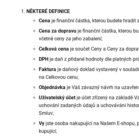
NĚKTERÉ DEFINICE
Cena
je finanční částka, kterou budete hradit 
Cena za dopravu
je finanční částka, kterou bu
včetně ceny za jeho zabalení;
Celková cena
je součet Ceny a Ceny za dopra
DPH
je daň z přidané hodnoty dle platných pr
Faktura
je daňový doklad vystavený v soulad
na Celkovou cenu;
Objednávka
je Váš závazný návrh na uzavřen
Uživatelský účet
je účet zřízený na základě V
uchování zadaných údajů a uchovávání histo
Smluv;
Vy
jste osoba nakupující na Našem E-shopu, 
kupující;