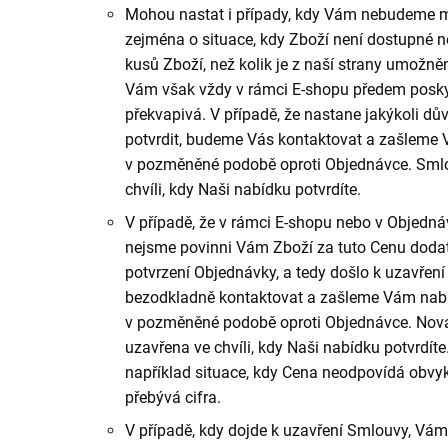
Mohou nastat i případy, kdy Vám nebudeme m
zejména o situace, kdy Zboží není dostupné n
kusů Zboží, než kolik je z naší strany umožn
Vám však vždy v rámci E-shopu předem posky
překvapivá. V případě, že nastane jakýkoli 
potvrdit, budeme Vás kontaktovat a zašleme
v pozměněné podobě oproti Objednávce. Smlo
chvíli, kdy Naši nabídku potvrdíte.
V případě, že v rámci E-shopu nebo v Objedn
nejsme povinni Vám Zboží za tuto Cenu dodat a
potvrzení Objednávky, a tedy došlo k uzavřen
bezodkladně kontaktovat a zašleme Vám nab
v pozměněné podobě oproti Objednávce. Nová
uzavřena ve chvíli, kdy Naši nabídku potvrdít
například situace, kdy Cena neodpovídá obvyk
přebývá cifra.
V případě, kdy dojde k uzavření Smlouvy, Vám