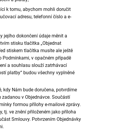
žící k tomu, abychom mohli doručit
učovací adresu, telefonní číslo a e-
 jejího dokončení údaje měnit a
tvím stisku tlačítka „Objednat
ed stiskem tlačítka musíte ale ještě
ito Podmínkami, v opačném případě
ní a souhlasu slouží zatrhávací
ností platby“ budou všechny vyplněné
é, kdy Nám bude doručena, potvrdíme
u zadanou v Objednávce. Součástí
mínky formou přílohy e-mailové zprávy.
tj. ve znění přiloženém jako příloha
 součást Smlouvy. Potvrzením Objednávky
i.