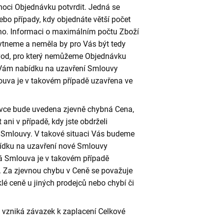
oci Objednávku potvrdit. Jedná se
ebo případy, kdy objednáte větší počet
ěno. Informaci o maximálním počtu Zboží
tneme a neměla by pro Vás být tedy
důvod, pro který nemůžeme Objednávku
 Vám nabídku na uzavření Smlouvy
uva je v takovém případě uzavřena ve
ávce bude uvedena zjevně chybná Cena,
ni v případě, kdy jste obdrželi
í Smlouvy. V takové situaci Vás budeme
ídku na uzavření nové Smlouvy
 Smlouva je v takovém případě
e. Za zjevnou chybu v Ceně se považuje
lé ceně u jiných prodejců nebo chybí či
 vzniká závazek k zaplacení Celkové