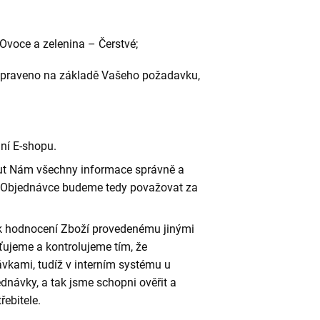
Ovoce a zelenina – Čerstvé;
ě upraveno na základě Vašeho požadavku,
ní E-shopu.
out Nám všechny informace správně a
 v Objednávce budeme tedy považovat za
k hodnocení Zboží provedenému jinými
šťujeme a kontrolujeme tím, že
vkami, tudíž v interním systému u
dnávky, a tak jsme schopni ověřit a
řebitele.