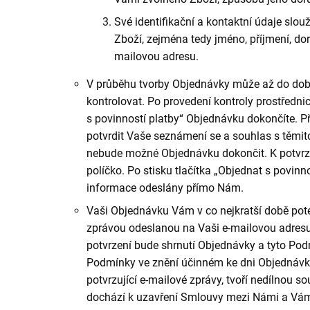
Své identifikační a kontaktní údaje slou
Zboží, zejména tedy jméno, příjmení, dor
mailovou adresu.
V průběhu tvorby Objednávky může až do doby
kontrolovat. Po provedení kontroly prostřednic
s povinností platby“ Objednávku dokončíte. Př
potvrdit Vaše seznámení se a souhlas s těm
nebude možné Objednávku dokončit. K potvrze
políčko. Po stisku tlačítka „Objednat s povin
informace odeslány přímo Nám.
Vaši Objednávku Vám v co nejkratší době pot
zprávou odeslanou na Vaši e-mailovou adres
potvrzení bude shrnutí Objednávky a tyto Pod
Podmínky ve znění účinném ke dni Objednávky, 
potvrzující e-mailové zprávy, tvoří nedílnou
dochází k uzavření Smlouvy mezi Námi a Vám