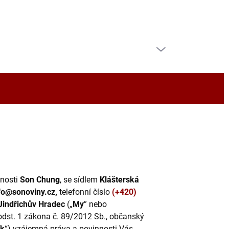
PRÁZDNÝ KOŠÍK
NÁKUPNÍ
KOŠÍK
čnosti
Son Chung
, se sídlem
Klášterská
fo@sonoviny.cz,
telefonní číslo
(+420)
Jindřichův Hradec
(„
My
” nebo
odst. 1 zákona č. 89/2012 Sb., občanský
ík
“) vzájemná práva a povinnosti Vás,