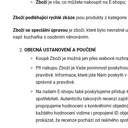
Zboží
je vše, co můžete nakoupit na E-shopu;
Zboží podléhající rychlé zkáze
jsou produkty z kategorie 
Zboží se speciální úpravou
je zboží, které bylo nevratn
např. kuchařka s osobním věnováním.
OBECNÁ USTANOVENÍ A POUČENÍ
Koupě Zboží je možná jen přes webové rozhra
Při nákupu Zboží je Vaše povinnost poskytn
pravdivě. Informace, které jste Nám poskytli
správné a pravdivé.
Na našem E-shopu také poskytujeme přístup 
spotřebiteli. Autenticitu takových recenzí zaji
propojujeme hodnocení s konkrétními objedná
každého hodnocení vidíme i propojené ID obje
prokázat, že recenze pochází od reálného spot