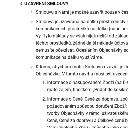
UZAVŘENÍ SMLOUVY
Smlouvu s Námi je možné uzavřít pouze v če
Smlouva je uzavírána na dálku prostřednictví
komunikačních prostředků na dálku (např. příst
Vy. Tyto náklady se však nijak neliší od zákla
těchto prostředků, žádné další náklady účto
nemusíte očekávat. Odesláním Objednávky souh
komunikace na dálku využíváme.
K tomu, abychom mohli Smlouvu uzavřít, je tře
Objednávku. V tomto návrhu musí být uvedeny
Informace o nakupovaném Zboží (na E-s
máte zájem, tlačítkem „Přidat do košíku“
Informace o Ceně, Ceně za dopravu, způ
požadovaném způsobu doručení Zboží; 
tvorby Objednávky v rámci uživatelskéh
Ceně, Ceně za dopravu a Celkové ceně 
Vámi zvolného Zboží, způsobu jeho doru