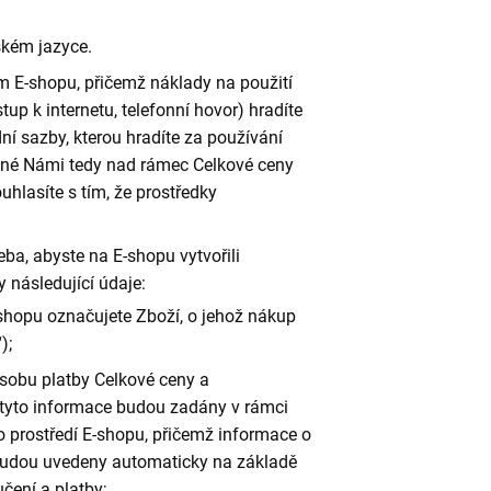
ském jazyce.
m E-shopu, přičemž náklady na použití
up k internetu, telefonní hovor) hradíte
dní sazby, kterou hradíte za používání
vané Námi tedy nad rámec Celkové ceny
lasíte s tím, že prostředky
ba, abyste na E-shopu vytvořili
 následující údaje:
hopu označujete Zboží, o jehož nákup
);
sobu platby Celkové ceny a
tyto informace budou zadány v rámci
o prostředí E-shopu, přičemž informace o
budou uvedeny automaticky na základě
čení a platby;