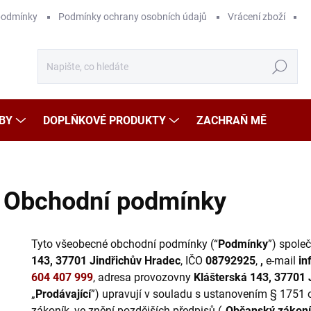
podmínky
Podmínky ochrany osobních údajů
Vrácení zboží
Hledat
BY
DOPLŇKOVÉ PRODUKTY
ZACHRAŇ MĚ
Obchodní podmínky
Tyto všeobecné obchodní podmínky (“
Podmínky
”) spole
143, 37701 Jindřichův Hradec
, IČO
08792925
,
,
e-mail
in
604 407 999
, adresa provozovny
Klášterská 143, 37701 
„
Prodávající
”) upravují v souladu s ustanovením § 1751 
zákoník, ve znění pozdějších předpisů („
Občanský zákon