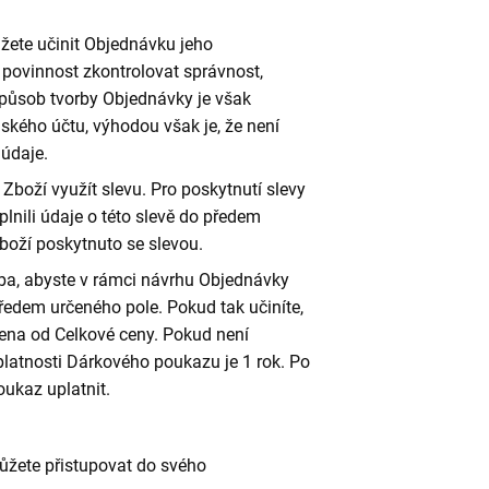
ůžete učinit Objednávku jeho
 povinnost zkontrolovat správnost,
Způsob tvorby Objednávky je však
lského účtu, výhodou však je, že není
 údaje.
boží využít slevu. Pro poskytnutí slevy
plnili údaje o této slevě do předem
boží poskytnuto se slevou.
eba, abyste v rámci návrhu Objednávky
ředem určeného pole. Pokud tak učiníte,
na od Celkové ceny. Pokud není
platnosti Dárkového poukazu je 1 rok. Po
ukaz uplatnit.
ůžete přistupovat do svého