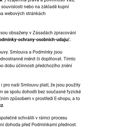
v souvislosti nebo na základě kupní
 na webových stránkách
 jsou obsaženy v Zásadách zpracování
odminky-ochrany-osobnich-udaju/
.
ouvy. Smlouva a Podmínky jsou
nostranně měnit či doplňovat. Tímto
po dobu účinnosti předchozího znění
i pro naši Smlouvu platí, že jsou použity
m se spolu dohodli bez současné fyzické
čním způsobem v prostředí E-shopu, a to
cz
.
polečně schválili v rámci procesu
tní dohoda před Podmínkami přednost.