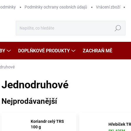
podmínky
Podmínky ochrany osobních údajů
Vrácení zboží
Hledat
BY
DOPLŇKOVÉ PRODUKTY
ZACHRAŇ MĚ
druhové
Jednodruhové
Nejprodávanější
Koriandr celý TRS
Hřebíček TR
100 g
SKLADEM