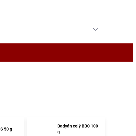
PRÁZDNÝ KOŠÍK
NÁKUPNÍ
KOŠÍK
Badyán celý BBC 100
S 50 g
g