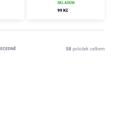
SKLADEM
99 Kč
58
položek celkem
BECEDNĚ
33726
38772
KLADEM
SKLADEM