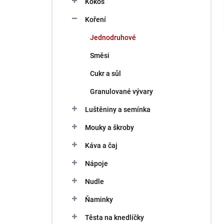
Kokos
í
p
Koření
a
n
Jednodruhové
e
Směsi
l
Cukr a sůl
Granulované vývary
Luštěniny a semínka
Mouky a škroby
Káva a čaj
Nápoje
Nudle
Ňaminky
Těsta na knedlíčky