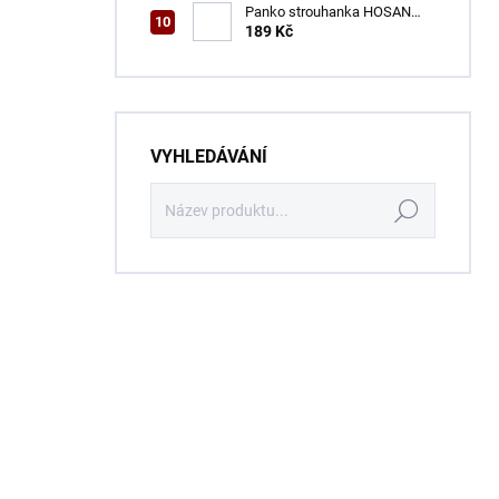
Panko strouhanka HOSAN
1000 g
189 Kč
VYHLEDÁVÁNÍ
Hledat