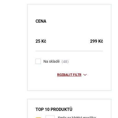
CENA
25
Kč
299
Kč
Na skladě
48
ROZBALIT FILTR
TOP 10 PRODUKTŮ
Směs na křehké masíčko