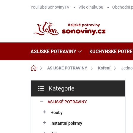
Přejít
YouTube ŠonovinyTV
Vše o nákupu
Obchodní 
na
obsah
ASIJSKÉ POTRAVINY
KUCHYŇSKÉ POTŘE
Domů
ASIJSKÉ POTRAVINY
Koření
Jedno
P
Kategorie
o
Přeskočit
s
kategorie
t
ASIJSKÉ POTRAVINY
r
Houby
a
n
Instantní pokrmy
n