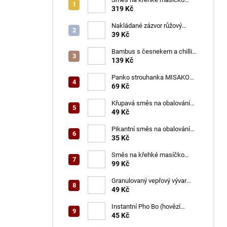
ŠON 400 g
319 Kč
Nakládané zázvor růžový
OBENTO 100 g
39 Kč
Bambus s česnekem a chilli
ŠON 200 g
139 Kč
Panko strouhanka MISAKO
200 g
69 Kč
Křupavá směs na obalování
VINH THUAN 150 g
49 Kč
Pikantní směs na obalování
TAIKY 60 g
35 Kč
Směs na křehké masíčko
ŠON 125 g
99 Kč
Granulovaný vepřový vývar
ŠON 100 g
49 Kč
Instantní Pho Bo (hovězí
polévka) VIFON 120 g
45 Kč