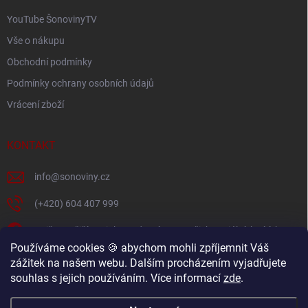
YouTube ŠonovinyTV
Vše o nákupu
Obchodní podmínky
Podmínky ochrany osobních údajů
Vrácení zboží
KONTAKT
info
@
sonoviny.cz
(+420) 604 407 999
Nejčerstvější novinky se dozvíte na našich sociálních sítích
Používáme cookies 🍪 abychom mohli zpříjemnit Váš
sonoviny.cz
zážitek na našem webu. Dalším procházením vyjadřujete
souhlas s jejich používáním. Více informací
zde
.
Videorecepty - Vaše oblíbené recepty v pohodlí domova