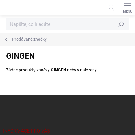
Přejít
na
obsah
Hledat
Prodávané značky
GINGEN
Žádné produkty značky
GINGEN
nebyly nalezeny...
Z
á
p
a
t
í
INFORMACE PRO VÁS