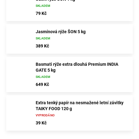
SKLADEM
79 Kč
Jasmínová rýže ŠON 5 kg
SKLADEM
389 Kč
Basmati rýže extra dlouhá Premium INDIA
GATE 5 kg
SKLADEM
649 Kč
Extra tenký papír na nesmažené letní závitky
TAIKY FOOD 120 g
VYPRODÁNO
39 Kč