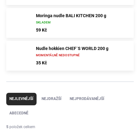
Moringa nudle BALI KITCHEN 200 g
SKLADEM
59 Kč
Nudle hokkien CHEF´S WORLD 200 g
MOMENTÁLNĚ NEDOSTUPNÉ
35 Kč
Ř
a
NEJLEVNĚJŠÍ
NEJDRAŽŠÍ
NEJPRODÁVANĚJŠÍ
z
e
ABECEDNĚ
n
í
5
položek celkem
p
r