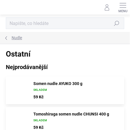
Přejít
na
obsah
Hledat
Nudle
Ostatní
Nejprodávanější
Somen nudle AYUKO 300 g
SKLADEM
59 Kč
Tomoshiraga somen nudle CHUNSI 400 g
SKLADEM
59 Kč