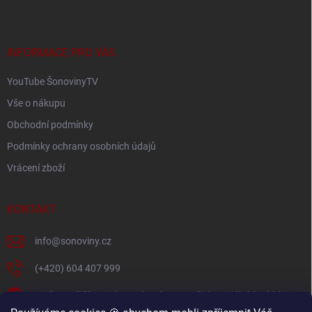
p
í
p
a
r
t
v
í
INFORMACE PRO VÁS
k
y
YouTube ŠonovinyTV
v
ý
Vše o nákupu
p
i
Obchodní podmínky
s
Podmínky ochrany osobních údajů
u
Vrácení zboží
KONTAKT
info
@
sonoviny.cz
(+420) 604 407 999
Nejčerstvější novinky se dozvíte na našich sociálních sítích