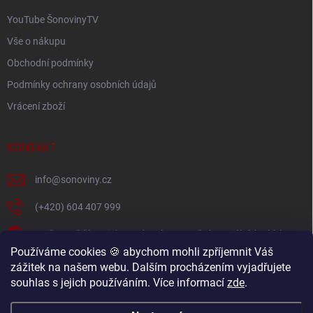
YouTube ŠonovinyTV
Vše o nákupu
Obchodní podmínky
Podmínky ochrany osobních údajů
Vrácení zboží
KONTAKT
info
@
sonoviny.cz
(+420) 604 407 999
Nejčerstvější novinky se dozvíte na našich sociálních sítích
Používáme cookies 🍪 abychom mohli zpříjemnit Váš
sonoviny.cz
zážitek na našem webu. Dalším procházením vyjadřujete
souhlas s jejich používáním. Více informací
zde
.
Videorecepty - Vaše oblíbené recepty v pohodlí domova