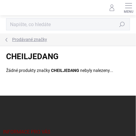
Přejít
na
obsah
Hledat
Prodávané značky
CHEILJEDANG
Žádné produkty značky
CHEILJEDANG
nebyly nalezeny...
Z
á
p
a
t
í
INFORMACE PRO VÁS