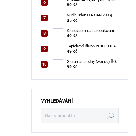
ŠON 100 g
89 Kč
Nudle udon ITA-SAN 200 g
35 Kč
Křupavá směs na obalování
VINH THUAN 150 g
49 Kč
Tapiokový škrob VINH THUAN
400 g
49 Kč
Glutaman sodný (wei-su) ŠON
500 g
99 Kč
VYHLEDÁVÁNÍ
Hledat