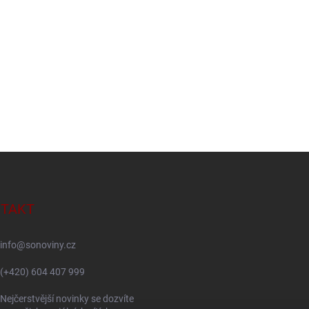
TAKT
info
@
sonoviny.cz
(+420) 604 407 999
Nejčerstvější novinky se dozvíte