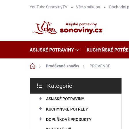
Přejít
YouTube ŠonovinyTV
Vše o nákupu
Obchodní 
na
obsah
ASIJSKÉ POTRAVINY
KUCHYŇSKÉ POTŘE
Domů
Prodávané značky
PROVENCE
P
Kategorie
o
Přeskočit
s
kategorie
t
ASIJSKÉ POTRAVINY
r
KUCHYŇSKÉ POTŘEBY
a
n
DOPLŇKOVÉ PRODUKTY
n