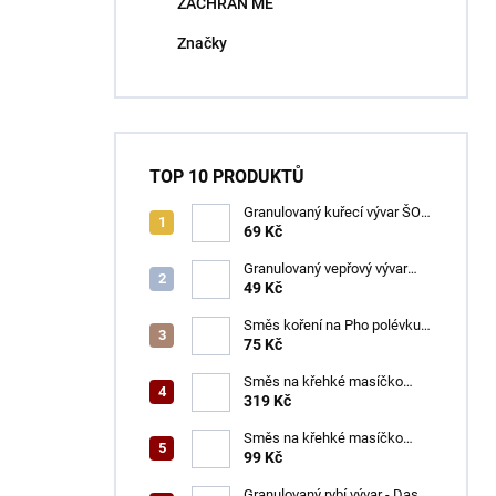
ZACHRAŇ MĚ
í
p
Značky
a
n
e
l
TOP 10 PRODUKTŮ
Granulovaný kuřecí vývar ŠON
100 g
69 Kč
Granulovaný vepřový vývar
ŠON 100 g
49 Kč
Směs koření na Pho polévku
ŠON 65 g
75 Kč
Směs na křehké masíčko
ŠON 400 g
319 Kč
Směs na křehké masíčko
ŠON 125 g
99 Kč
Granulovaný rybí vývar - Dashi