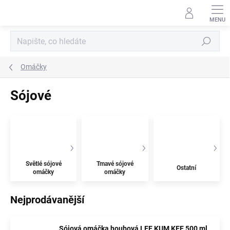
Přejít
na
obsah
Hledat
Omáčky
Sójové
Světlé sójové
Tmavé sójové
Ostatní
omáčky
omáčky
Nejprodávanější
Sójová omáčka houbová LEE KUM KEE 500 ml