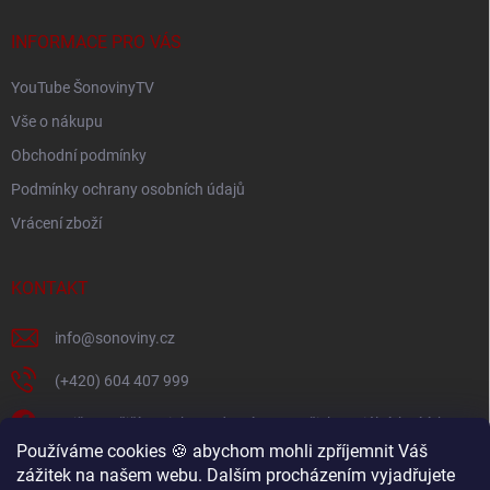
t
v
ý
í
INFORMACE PRO VÁS
p
i
YouTube ŠonovinyTV
s
u
Vše o nákupu
Obchodní podmínky
Podmínky ochrany osobních údajů
Vrácení zboží
KONTAKT
info
@
sonoviny.cz
(+420) 604 407 999
Nejčerstvější novinky se dozvíte na našich sociálních sítích
Používáme cookies 🍪 abychom mohli zpříjemnit Váš
sonoviny.cz
zážitek na našem webu. Dalším procházením vyjadřujete