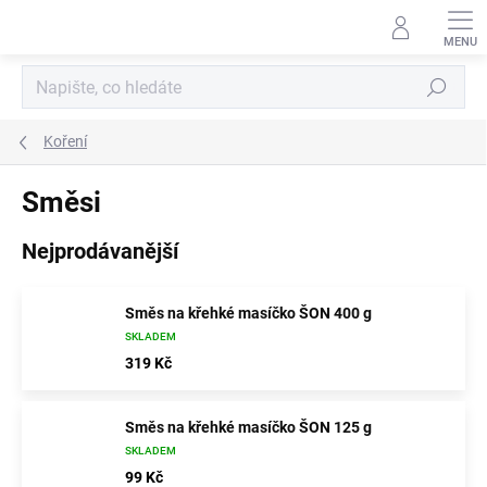
Přejít
na
obsah
Hledat
Koření
Směsi
Nejprodávanější
Směs na křehké masíčko ŠON 400 g
SKLADEM
319 Kč
Směs na křehké masíčko ŠON 125 g
SKLADEM
99 Kč