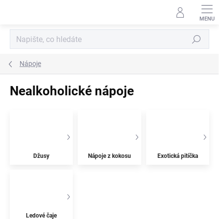
Přejít
na
obsah
Hledat
Nápoje
Nealkoholické nápoje
Džusy
Nápoje z kokosu
Exotická pitíčka
Ledové čaje