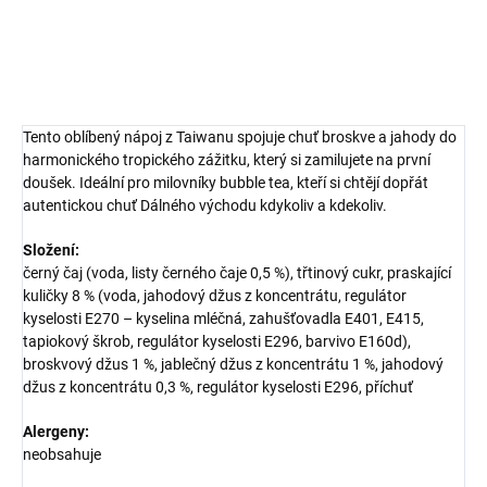
DETAILNÍ INFORMACE
ZEPTAT SE
HLÍDAT
Tento oblíbený nápoj z Taiwanu spojuje chuť broskve a jahody do
harmonického tropického zážitku, který si zamilujete na první
doušek. Ideální pro milovníky bubble tea, kteří si chtějí dopřát
autentickou chuť Dálného východu kdykoliv a kdekoliv.
Složení:
černý čaj (voda, listy černého čaje 0,5 %), třtinový cukr, praskající
kuličky 8 % (voda, jahodový džus z koncentrátu, regulátor
kyselosti E270 – kyselina mléčná, zahušťovadla E401, E415,
tapiokový škrob, regulátor kyselosti E296, barvivo E160d),
broskvový džus 1 %, jablečný džus z koncentrátu 1 %, jahodový
džus z koncentrátu 0,3 %, regulátor kyselosti E296, příchuť
Alergeny:
neobsahuje