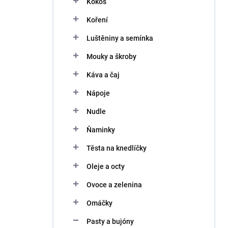
Kokos
í
p
Koření
a
n
Luštěniny a semínka
e
Mouky a škroby
l
Káva a čaj
Nápoje
Nudle
Ňaminky
Těsta na knedlíčky
Oleje a octy
Ovoce a zelenina
Omáčky
Pasty a bujóny