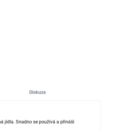
−
+
Přidat do košíku
á pasta z česneku a zázvoru kombinuje dvě výrazné a
tické ingredience, které oživí jakékoliv jídlo.
ILNÍ INFORMACE
ZEPTAT SE
HLÍDAT
Diskuze
ná jídla. Snadno se používá a přináší