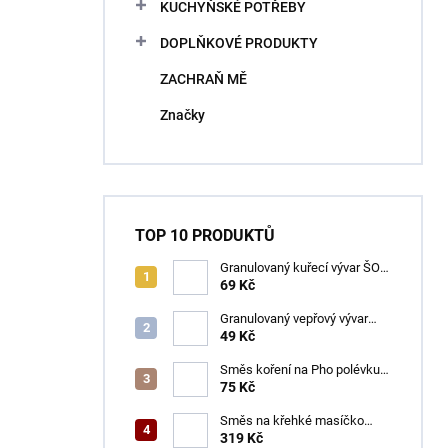
KUCHYŇSKÉ POTŘEBY
DOPLŇKOVÉ PRODUKTY
ZACHRAŇ MĚ
Značky
TOP 10 PRODUKTŮ
Granulovaný kuřecí vývar ŠON
100 g
69 Kč
Granulovaný vepřový vývar
ŠON 100 g
49 Kč
Směs koření na Pho polévku
ŠON 65 g
75 Kč
Směs na křehké masíčko
ŠON 400 g
319 Kč