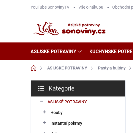
Přejít
YouTube ŠonovinyTV
Vše o nákupu
Obchodní 
na
obsah
ASIJSKÉ POTRAVINY
KUCHYŇSKÉ POTŘE
Domů
ASIJSKÉ POTRAVINY
Pasty a bujóny
P
Kategorie
o
Přeskočit
s
kategorie
t
ASIJSKÉ POTRAVINY
r
Houby
a
n
Instantní pokrmy
n