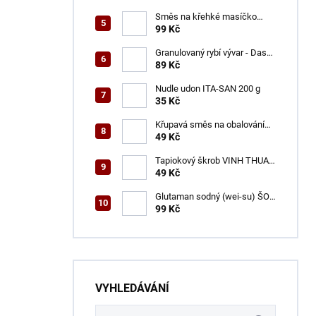
Směs na křehké masíčko
ŠON 125 g
99 Kč
Granulovaný rybí vývar - Dashi
ŠON 100 g
89 Kč
Nudle udon ITA-SAN 200 g
35 Kč
Křupavá směs na obalování
VINH THUAN 150 g
49 Kč
Tapiokový škrob VINH THUAN
400 g
49 Kč
Glutaman sodný (wei-su) ŠON
500 g
99 Kč
VYHLEDÁVÁNÍ