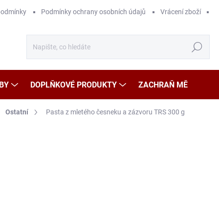
podmínky
Podmínky ochrany osobních údajů
Vrácení zboží
Hledat
BY
DOPLŇKOVÉ PRODUKTY
ZACHRAŇ MĚ
Ostatní
Pasta z mletého česneku a zázvoru TRS 300 g
Neohodnoceno
Podrobnosti hodnocení
ZNAČKA
79
Měr
26,3
cena
SK