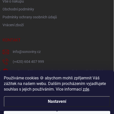
Vše o nákupu
Obchodní podmínky
Podmínky ochrany osobních údajů
Vrácení zboží
KONTAKT
info
@
sonoviny.cz
(+420) 604 407 999
Nejčerstvější novinky se dozvíte na našich sociálních sítích
Používáme cookies 🍪 abychom mohli zpříjemnit Váš
sonoviny.cz
zážitek na našem webu. Dalším procházením vyjadřujete
souhlas s jejich používáním. Více informací
zde
.
Videorecepty - Vaše oblíbené recepty v pohodlí domova
Nastavení