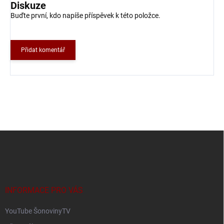
Diskuze
Buďte první, kdo napíše příspěvek k této položce.
Přidat komentář
Z
á
p
a
t
í
INFORMACE PRO VÁS
YouTube ŠonovinyTV