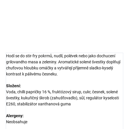
aromatickým česnekem a sladkokyselými tóny švestek. Skvěle se
hodí k masu, zelenině, rýži i jako dip k asijským jídlům.
DETAILNÍ INFORMACE
ZEPTAT SE
HLÍDAT
Hodí se do stir-fry pokrmů, nudlí, polévek nebo jako dochucení
grilovaného masa a zeleniny. Aromatické solené švestky doplňují
chuťovou hloubku omáčky a vytvářejí příjemně sladko-kyselý
kontrast k pálivému česneku.
Složení:
Voda, chilli papričky 16 %, fruktózový sirup, cukr, česnek, solené
švestky, kukuřičný škrob (zahušťovadlo), sůl, regulátor kyselosti
E260, stabilizátor xanthanová guma
Alergeny:
Neobsahuje