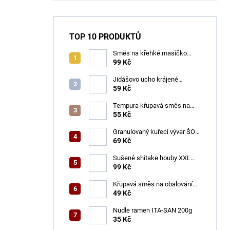
TOP 10 PRODUKTŮ
Směs na křehké masíčko
ŠON 125 g
99 Kč
Jidášovo ucho krájené
TOTACO 100 g
59 Kč
Tempura křupavá směs na
obalování GOGI 150 g
55 Kč
Granulovaný kuřecí vývar ŠON
100 g
69 Kč
Sušené shitake houby XXL
ŠON 100 g
99 Kč
Křupavá směs na obalování
VINH THUAN 150 g
49 Kč
Nudle ramen ITA-SAN 200g
35 Kč