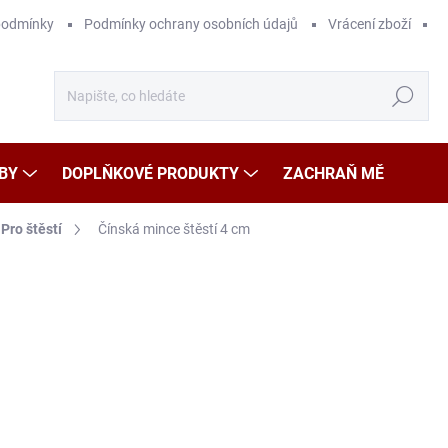
podmínky
Podmínky ochrany osobních údajů
Vrácení zboží
Hledat
BY
DOPLŇKOVÉ PRODUKTY
ZACHRAŇ MĚ
Pro štěstí
Čínská mince štěstí 4 cm
Neohodnoceno
Podrobnosti hodnocení
29
Měr
29 K
cena
SK