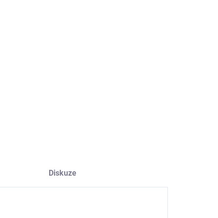
−
+
Přidat do košíku
iční čínská mince štěstí pro přitahování hojnosti a pozitivní
gie.
ILNÍ INFORMACE
ZEPTAT SE
HLÍDAT
Diskuze