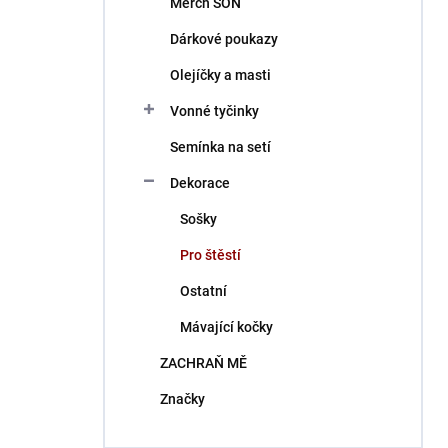
Merch ŠON
í
p
Dárkové poukazy
a
n
Olejíčky a masti
e
Vonné tyčinky
l
Semínka na setí
Dekorace
Sošky
Pro štěstí
Ostatní
Mávající kočky
ZACHRAŇ MĚ
Značky