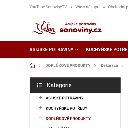
Přejít
YouTube ŠonovinyTV
Vše o nákupu
Obchodní 
na
obsah
ASIJSKÉ POTRAVINY
KUCHYŇSKÉ POTŘE
Domů
DOPLŇKOVÉ PRODUKTY
Dekorace
P
Kategorie
o
Přeskočit
s
kategorie
t
ASIJSKÉ POTRAVINY
r
KUCHYŇSKÉ POTŘEBY
a
n
DOPLŇKOVÉ PRODUKTY
n