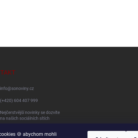
TAKT
info
@
sonoviny.cz
(+420) 604 407 999
Nejčerstvější novinky se dozvíte
na našich sociálních sítích
sonoviny.cz
cookies 🍪 abychom mohli