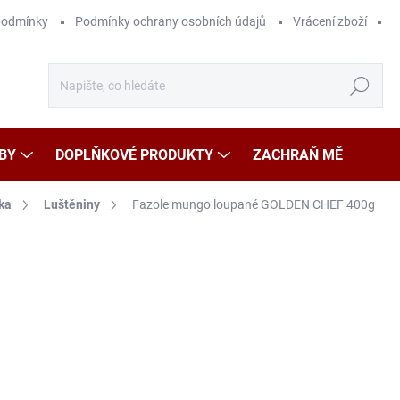
podmínky
Podmínky ochrany osobních údajů
Vrácení zboží
Hledat
BY
DOPLŇKOVÉ PRODUKTY
ZACHRAŇ MĚ
ka
Luštěniny
Fazole mungo loupané GOLDEN CHEF 400g
Neohodnoceno
Podrobnosti hodnocení
ZNAČKA
75
Měr
15 K
cena
SK