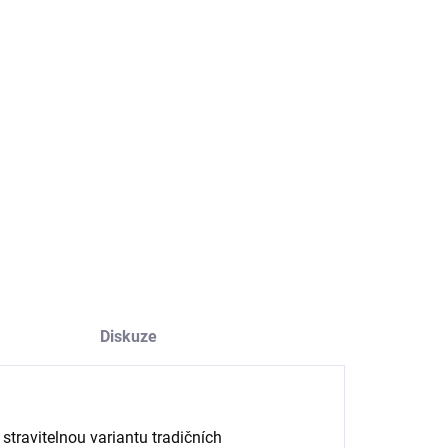
−
+
Přidat do košíku
ole mungo
jsou jemně stravitelné luštěniny s vysokým
hem bílkovin a vlákniny, ideální pro přípravu polévek, kaší či
tů.
ILNÍ INFORMACE
ZEPTAT SE
HLÍDAT
Diskuze
stravitelnou variantu tradičních