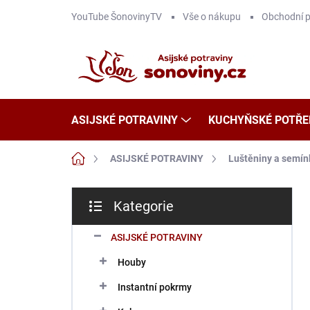
Přejít
YouTube ŠonovinyTV
Vše o nákupu
Obchodní 
na
obsah
ASIJSKÉ POTRAVINY
KUCHYŇSKÉ POTŘE
Domů
ASIJSKÉ POTRAVINY
Luštěniny a semín
P
Kategorie
o
Přeskočit
s
kategorie
t
ASIJSKÉ POTRAVINY
r
Houby
a
n
Instantní pokrmy
n