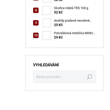
Skořice mletá TRS 100 g
52 Kč
Arašídy pražené nesolené
ENSA 100 g
25 Kč
Porcelánová mistička MINH
CHAN 9,2 cm
29 Kč
VYHLEDÁVÁNÍ
Hledat