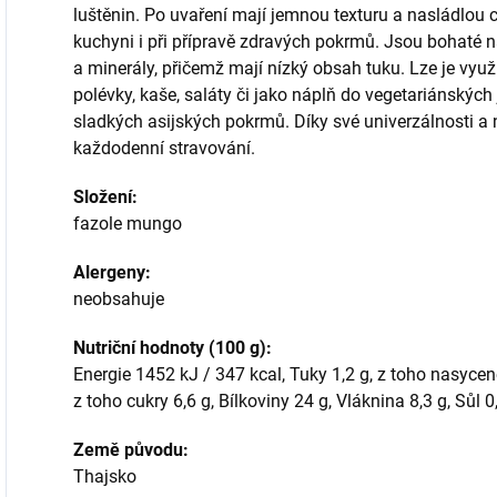
luštěnin. Po uvaření mají jemnou texturu a nasládlou ch
kuchyni i při přípravě zdravých pokrmů. Jsou bohaté na
a minerály, přičemž mají nízký obsah tuku. Lze je využ
polévky, kaše, saláty či jako náplň do vegetariánských 
sladkých asijských pokrmů. Díky své univerzálnosti a 
každodenní stravování.
Složení:
fazole mungo
Alergeny:
neobsahuje
Nutriční hodnoty (100 g):
Energie 1452 kJ / 347 kcal, Tuky 1,2 g, z toho nasycen
z toho cukry 6,6 g, Bílkoviny 24 g, Vláknina 8,3 g, Sůl 0
Země původu:
Thajsko