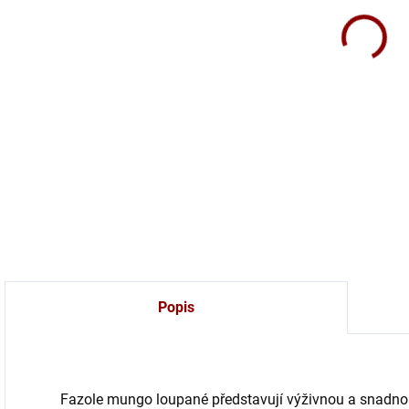
Faz
obsa
salá
DETA
Popis
Fazole mungo loupané
představují výživnou a snadno 