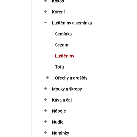
Kokos
í
p
Koření
a
n
Luštěniny a semínka
e
Semínka
l
Sezam
Luštěniny
Tofu
Ořechy a arašídy
Mouky a škroby
Káva a čaj
Nápoje
Nudle
Ňaminky