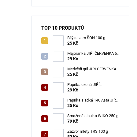
TOP 10 PRODUKTŮ
Bílý sezam ŠON 100 g
25 Kč
Majoránka JIŘÍ ČERVENKA 50
g
29 Kč
Medvědí gril JIŘÍ ČERVENKA
50 g
25 Kč
Paprika uzená JIŘÍ
ČERVENKA 50 g
29 Kč
Paprika sladká 140 Asta JIŘÍ
ČERVENKA 50 g
25 Kč
Smažená cibulka WIKO 250 g
79 Kč
Zázvor mletý TRS 100 g
52 Kč