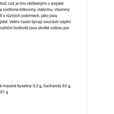
uť, což je činí oblíbenými v asijské
 rostlinné bílkoviny, vlákninu, vitamíny
ít v různých pokrmech, jako jsou
jídel. Velmi často bývají součástí náplní
nutriční hodnotě jsou skvělé volbou pro
é mastné kyseliny 0,3 g, Sacharidy 63 g,
,01 g