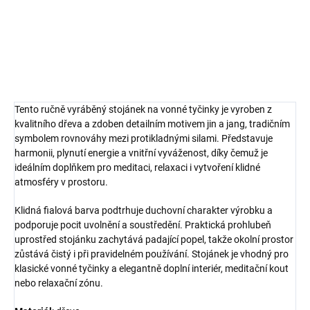
jednotu protikladů.
DETAILNÍ INFORMACE
ZEPTAT SE
HLÍDAT
Tento ručně vyráběný stojánek na vonné tyčinky je vyroben z
kvalitního dřeva a zdoben detailním motivem jin a jang, tradičním
symbolem rovnováhy mezi protikladnými silami. Představuje
harmonii, plynutí energie a vnitřní vyváženost, díky čemuž je
ideálním doplňkem pro meditaci, relaxaci i vytvoření klidné
atmosféry v prostoru.
Klidná fialová barva podtrhuje duchovní charakter výrobku a
podporuje pocit uvolnění a soustředění. Praktická prohlubeň
uprostřed stojánku zachytává padající popel, takže okolní prostor
zůstává čistý i při pravidelném používání. Stojánek je vhodný pro
klasické vonné tyčinky a elegantně doplní interiér, meditační kout
nebo relaxační zónu.