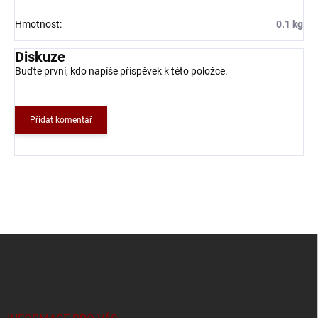
Hmotnost
:
0.1 kg
Diskuze
Buďte první, kdo napíše příspěvek k této položce.
Přidat komentář
Z
á
p
a
t