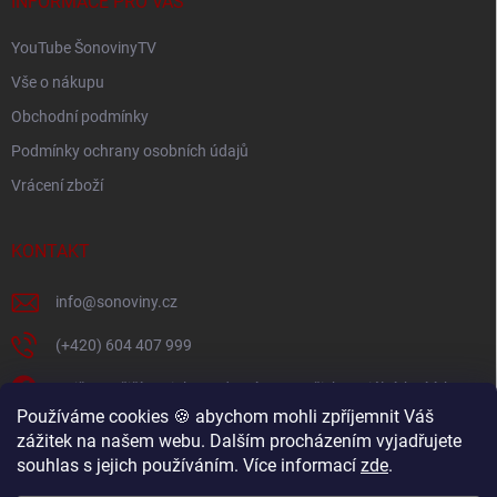
í
INFORMACE PRO VÁS
YouTube ŠonovinyTV
Vše o nákupu
Obchodní podmínky
Podmínky ochrany osobních údajů
Vrácení zboží
KONTAKT
info
@
sonoviny.cz
(+420) 604 407 999
Nejčerstvější novinky se dozvíte na našich sociálních sítích
Používáme cookies 🍪 abychom mohli zpříjemnit Váš
sonoviny.cz
zážitek na našem webu. Dalším procházením vyjadřujete
souhlas s jejich používáním. Více informací
zde
.
Videorecepty - Vaše oblíbené recepty v pohodlí domova