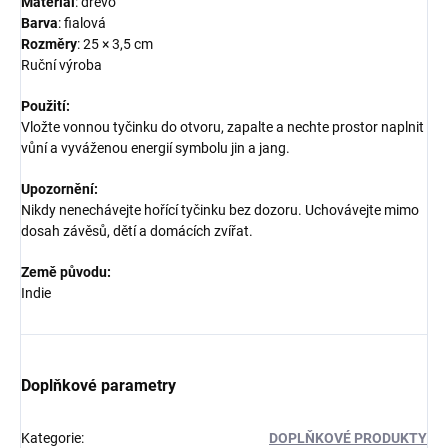
Materiál
: dřevo
Barva
: fialová
Rozměry
: 25 × 3,5 cm
Ruční výroba
Použití:
Vložte vonnou tyčinku do otvoru, zapalte a nechte prostor naplnit
vůní a vyváženou energií symbolu jin a jang.
Upozornění:
Nikdy nenechávejte hořící tyčinku bez dozoru. Uchovávejte mimo
dosah závěsů, dětí a domácích zvířat.
Země původu:
Indie
Doplňkové parametry
Kategorie
:
DOPLŇKOVÉ PRODUKTY