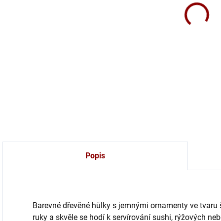
Sada
tvar
DETA
Popis
Barevné dřevěné hůlky s jemnými ornamenty ve tvaru 
ruky a skvěle se hodí k servírování sushi, rýžových n