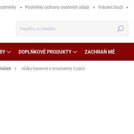
podmínky
Podmínky ochrany osobních údajů
Vrácení zboží
Hledat
BY
DOPLŇKOVÉ PRODUKTY
ZACHRAŇ MĚ
 hůlek
Hůlky barevné s ornamenty 5 párů
Neohodnoceno
Podrobnosti hodnocení
99
Měr
19,8
cena
SK