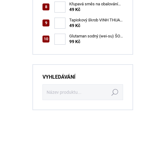
Křupavá směs na obalování
VINH THUAN 150 g
49 Kč
Tapiokový škrob VINH THUAN
400 g
49 Kč
Glutaman sodný (wei-su) ŠON
500 g
99 Kč
VYHLEDÁVÁNÍ
Hledat