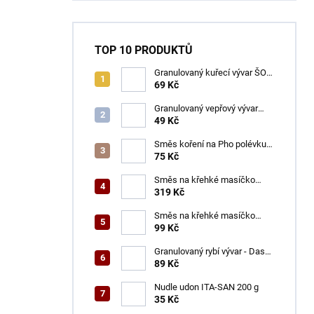
TOP 10 PRODUKTŮ
Granulovaný kuřecí vývar ŠON
100 g
69 Kč
Granulovaný vepřový vývar
ŠON 100 g
49 Kč
Směs koření na Pho polévku
ŠON 65 g
75 Kč
Směs na křehké masíčko
ŠON 400 g
319 Kč
Směs na křehké masíčko
ŠON 125 g
99 Kč
Granulovaný rybí vývar - Dashi
ŠON 100 g
89 Kč
Nudle udon ITA-SAN 200 g
35 Kč