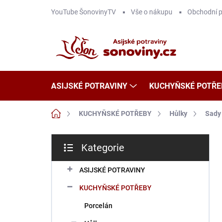
Přejít
YouTube ŠonovinyTV
Vše o nákupu
Obchodní 
na
obsah
ASIJSKÉ POTRAVINY
KUCHYŇSKÉ POTŘE
Domů
KUCHYŇSKÉ POTŘEBY
Hůlky
Sady
P
Kategorie
o
Přeskočit
s
kategorie
t
ASIJSKÉ POTRAVINY
r
KUCHYŇSKÉ POTŘEBY
a
n
Porcelán
n