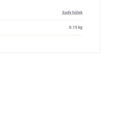
Sady hůlek
0.15 kg