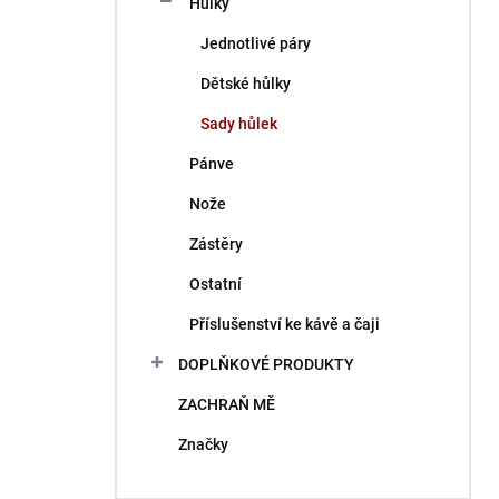
Hůlky
í
p
Jednotlivé páry
a
n
Dětské hůlky
e
Sady hůlek
l
Pánve
Nože
Zástěry
Ostatní
Příslušenství ke kávě a čaji
DOPLŇKOVÉ PRODUKTY
ZACHRAŇ MĚ
Značky