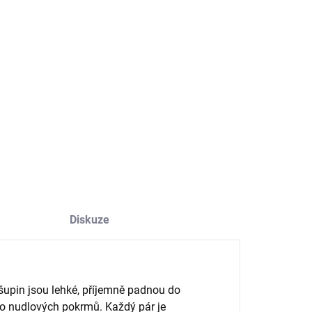
−
+
Přidat do košíku
 pěti párů barevných dřevěných hůlek s ornamenty ve
u šupin dodá vašemu stolování asijský šarm.
ILNÍ INFORMACE
ZEPTAT SE
HLÍDAT
Diskuze
šupin jsou lehké, příjemně padnou do
ebo nudlových pokrmů. Každý pár je