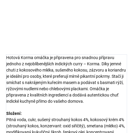
ideální pro méně pikantní curry. Skvěle se hodí pro děti i dospělé,
podávaná s rýží nebo chlebovými plackami.
DETAILNÍ INFORMACE
ZEPTAT SE
HLÍDAT
Hotová Korma omáčka je připravena pro snadnou přípravu
jednoho z nejoblíbenějších indických curry – Korma. Díky jemné
chuti z kokosového mléka, sušeného kokosu, zázvoru a koriandru
je ideální pro osoby, které preferují mírně pikantní pokrmy. Stačí ji
smíchat s nakrájeným kuřecím masem a podávat s basmati rýží,
rýžovými nudlemi nebo chlebovými plackami. Omáčka je
připravena z kvalitních ingrediencí a dodává autentickou chuť
indické kuchyně přímo do vašeho domova.
Složení:
Pitná voda, cukr, sušený strouhaný kokos 4%, kokosový krém 4%
(strouhaný kokos, konzervant: oxid siřičitý), smetana (mléko) 4%,
modifikovaný kukuřičný škrob, řepkový olej, koncentrovaný