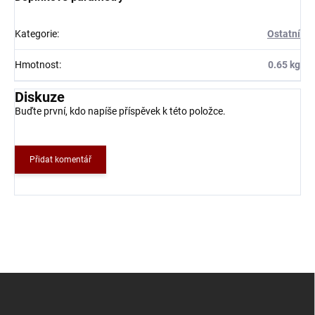
Kategorie
:
Ostatní
Hmotnost
:
0.65 kg
Diskuze
Buďte první, kdo napíše příspěvek k této položce.
Přidat komentář
Z
á
p