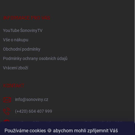
a
t
í
INFORMACE PRO VÁS
YouTube ŠonovinyTV
Vše o nákupu
Obchodní podmínky
Podmínky ochrany osobních údajů
Vrácení zboží
KONTAKT
info
@
sonoviny.cz
(+420) 604 407 999
Nejčerstvější novinky se dozvíte na našich sociálních sítích
Používáme cookies 🍪 abychom mohli zpříjemnit Váš
sonoviny.cz