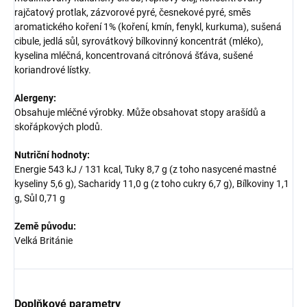
rajčatový protlak, zázvorové pyré, česnekové pyré, směs
aromatického koření 1% (koření, kmín, fenykl, kurkuma), sušená
cibule, jedlá sůl, syrovátkový bílkovinný koncentrát (mléko),
kyselina mléčná, koncentrovaná citrónová šťáva, sušené
koriandrové lístky.
Alergeny:
Obsahuje mléčné výrobky. Může obsahovat stopy arašídů a
skořápkových plodů.
Nutriční hodnoty:
Energie 543 kJ / 131 kcal, Tuky 8,7 g (z toho nasycené mastné
kyseliny 5,6 g), Sacharidy 11,0 g (z toho cukry 6,7 g), Bílkoviny 1,1
g, Sůl 0,71 g
Země původu:
Velká Británie
Doplňkové parametry