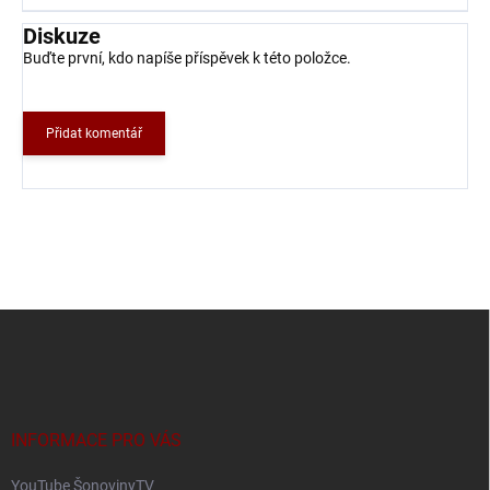
Diskuze
Buďte první, kdo napíše příspěvek k této položce.
Přidat komentář
Z
á
p
a
t
í
INFORMACE PRO VÁS
YouTube ŠonovinyTV