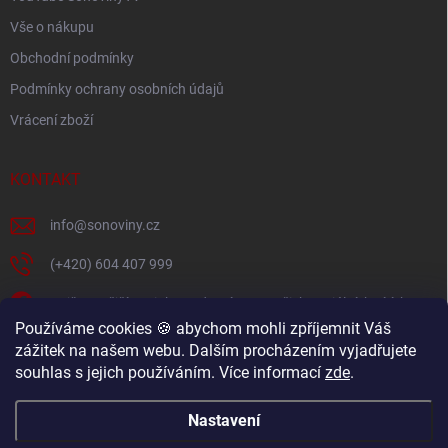
Vše o nákupu
Obchodní podmínky
Podmínky ochrany osobních údajů
Vrácení zboží
KONTAKT
info
@
sonoviny.cz
(+420) 604 407 999
Nejčerstvější novinky se dozvíte na našich sociálních sítích
Používáme cookies 🍪 abychom mohli zpříjemnit Váš
sonoviny.cz
zážitek na našem webu. Dalším procházením vyjadřujete
souhlas s jejich používáním. Více informací
zde
.
Videorecepty - Vaše oblíbené recepty v pohodlí domova
Nastavení