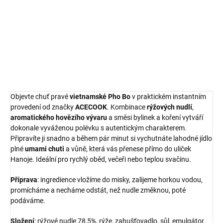
a bohatým
hovězím
vývarem
. Rychlá, voňavá a ideální pro
milovníky tradiční vietnamské kuchyně.
DETAILNÍ INFORMACE
ZEPTAT SE
HLÍDAT
Objevte chuť pravé
vietnamské Pho Bo
v praktickém instantním
provedení od značky
ACECOOK
. Kombinace
rýžových nudlí
,
aromatického hovězího vývaru
a směsi bylinek a koření vytváří
dokonale vyváženou polévku s autentickým charakterem.
Připravíte ji snadno a během pár minut si vychutnáte lahodné jídlo
plné
umami chuti
a vůně, která vás přenese přímo do uliček
Hanoje. Ideální pro rychlý oběd, večeři nebo teplou svačinu.
Příprava
: ingredience vložíme do misky, zalijeme horkou vodou,
promícháme a necháme odstát, než nudle změknou, poté
podáváme.
Složení
: rýžové nudle 78,5%, rýže, zahušťovadlo, sůl, emulgátor,