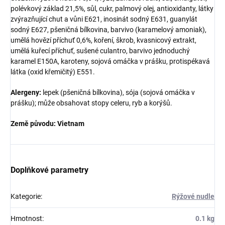
polévkový základ 21,5%, sůl, cukr, palmový olej, antioxidanty, látky
zvýrazňující chut a vůni E621, inosinát sodný E631, guanylát
sodný E627, pšeničná bílkovina, barvivo (karamelový amoniak),
umělá hovězí příchuť 0,6%, koření, škrob, kvasnicový extrakt,
umělá kuřecí příchuť, sušené culantro, barvivo jednoduchý
karamel E150A, karoteny, sojová omáčka v prášku, protispékavá
látka (oxid křemičitý) E551.
Alergeny:
lepek (pšeničná bílkovina), sója (sojová omáčka v
prášku); může obsahovat stopy celeru, ryb a korýšů.
Země původu: Vietnam
Doplňkové parametry
Kategorie
:
Rýžové nudle
Hmotnost
:
0.1 kg