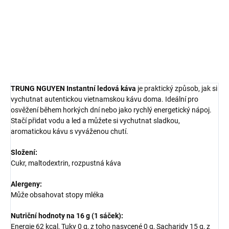
během okamžiku pouze s vodou a ledem.
DETAILNÍ INFORMACE
ZEPTAT SE
HLÍDAT
TRUNG NGUYEN Instantní ledová káva
je praktický způsob, jak si
vychutnat autentickou vietnamskou kávu doma. Ideální pro
osvěžení během horkých dní nebo jako rychlý energetický nápoj.
Stačí přidat vodu a led a můžete si vychutnat sladkou,
aromatickou kávu s vyváženou chutí.
Složení:
Cukr, maltodextrin, rozpustná káva
Alergeny:
Může obsahovat stopy mléka
Nutriční hodnoty na 16 g (1 sáček):
Energie 62 kcal, Tuky 0 g, z toho nasycené 0 g, Sacharidy 15 g, z