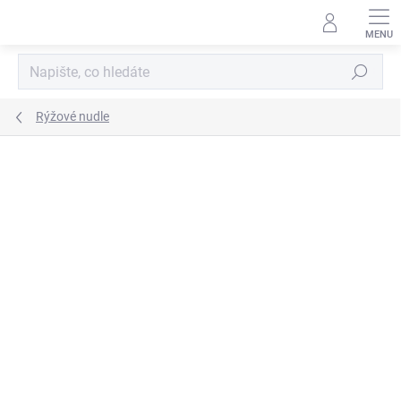
Přejít
na
obsah
Hledat
Rýžové nudle
Neohodnoceno
Podrobnosti hodnocení
ZNAČKA:
ACECOOK