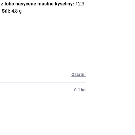
g
z toho nasycené mastné kyseliny:
12,3
g
Sůl:
4,8 g
Ostatní
0.1 kg