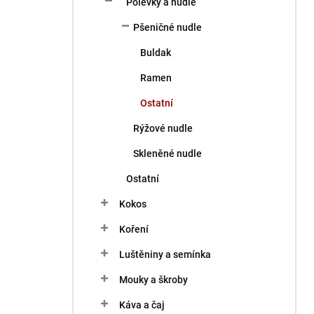
Polévky a nudle
í
p
Pšeničné nudle
a
n
Buldak
e
Ramen
l
Ostatní
Rýžové nudle
Skleněné nudle
Ostatní
Kokos
Koření
Luštěniny a semínka
Mouky a škroby
Káva a čaj