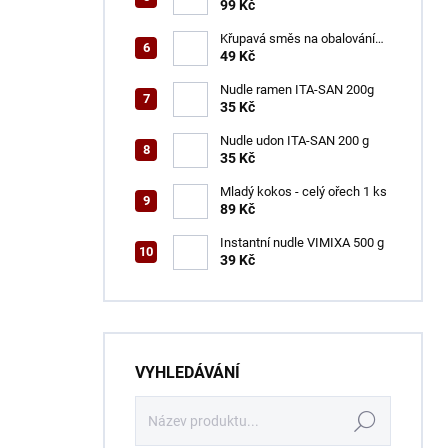
ŠON 100 g
99 Kč
Křupavá směs na obalování
VINH THUAN 150 g
49 Kč
Nudle ramen ITA-SAN 200g
35 Kč
Nudle udon ITA-SAN 200 g
35 Kč
Mladý kokos - celý ořech 1 ks
89 Kč
Instantní nudle VIMIXA 500 g
39 Kč
VYHLEDÁVÁNÍ
Hledat