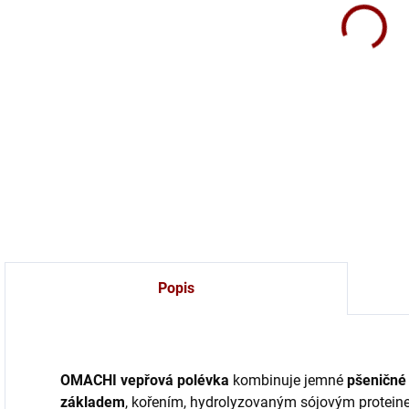
Řadu
polé
DETA
Popis
OMACHI vepřová polévka
kombinuje jemné
pšeničné
základem
, kořením, hydrolyzovaným sójovým proteine