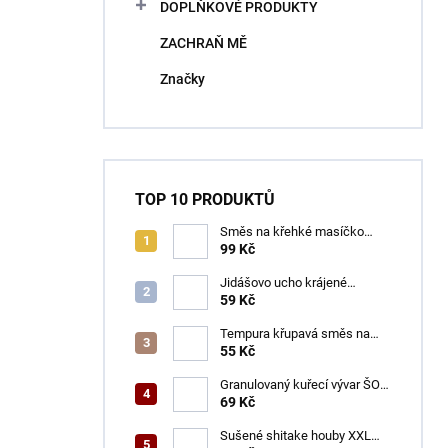
DOPLŇKOVÉ PRODUKTY
ZACHRAŇ MĚ
Značky
TOP 10 PRODUKTŮ
Směs na křehké masíčko
ŠON 125 g
99 Kč
Jidášovo ucho krájené
TOTACO 100 g
59 Kč
Tempura křupavá směs na
obalování GOGI 150 g
55 Kč
Granulovaný kuřecí vývar ŠON
100 g
69 Kč
Sušené shitake houby XXL