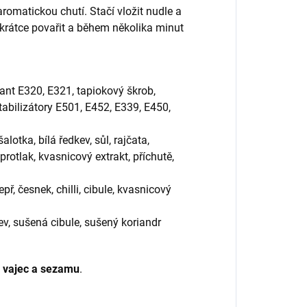
omatickou chutí. Stačí vložit nudle a
krátce povařit a během několika minut
dant E320, E321, tapiokový škrob,
tabilizátory E501, E452, E339, E450,
alotka, bílá ředkev, sůl, rajčata,
protlak, kvasnicový extrakt, příchutě,
epř, česnek, chilli, cibule, kvasnicový
ev, sušená cibule, sušený koriandr
 vajec a sezamu
.