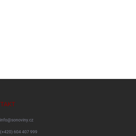
TAKT
info
@
sonoviny.cz
(+420) 604 407 999