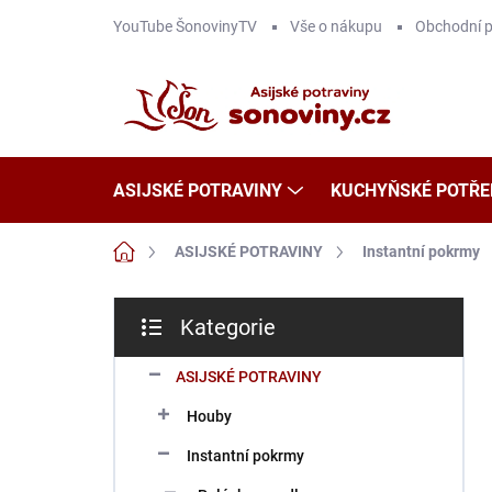
Přejít
YouTube ŠonovinyTV
Vše o nákupu
Obchodní 
na
obsah
ASIJSKÉ POTRAVINY
KUCHYŇSKÉ POTŘE
Domů
ASIJSKÉ POTRAVINY
Instantní pokrmy
P
Kategorie
o
Přeskočit
s
kategorie
t
ASIJSKÉ POTRAVINY
r
Houby
a
n
Instantní pokrmy
n