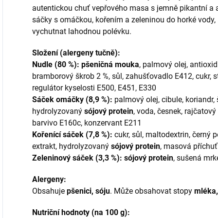
autentickou chuť vepřového masa s jemně pikantní a ar
sáčky s omáčkou, kořením a zeleninou do horké vody, 
vychutnat lahodnou polévku.
Složení (alergeny tučně):
Nudle (80 %):
pšeničná mouka
, palmový olej, antioxi
bramborový škrob 2 %, sůl, zahušťovadlo E412, cukr, s
regulátor kyselosti E500, E451, E330
Sáček omáčky (8,9 %):
palmový olej, cibule, koriandr, š
hydrolyzovaný
sójový protein
, voda, česnek, rajčatový 
barvivo E160c, konzervant E211
Kořenící sáček (7,8 %):
cukr, sůl, maltodextrin, černý p
extrakt, hydrolyzovaný
sójový protein
, masová příchuť
Zeleninový sáček (3,3 %):
sójový protein
, sušená mrk
Alergeny:
Obsahuje
pšenici, sóju
. Může obsahovat stopy
mléka,
Nutriční hodnoty (na 100 g):