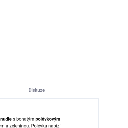
−
+
Přidat do košíku
 Omachi velmi doporučujeme. Chutná a rychlá
vepřová
vka
s jemnými
nudlemi.
ILNÍ INFORMACE
ZEPTAT SE
HLÍDAT
Diskuze
 nudle
s bohatým
polévkovým
m a zeleninou. Polévka nabízí