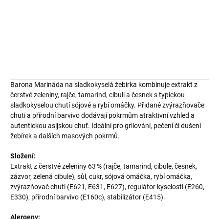
exotickým nádechem.
DETAILNÍ INFORMACE
ZEPTAT SE
HLÍDAT
Barona Marináda na sladkokyselá žebírka kombinuje extrakt z
čerstvé zeleniny, rajče, tamarind, cibuli a česnek s typickou
sladkokyselou chutí sójové a rybí omáčky. Přidané zvýrazňovače
chuti a přírodní barvivo dodávají pokrmům atraktivní vzhled a
autentickou asijskou chuť. Ideální pro grilování, pečení či dušení
žebírek a dalších masových pokrmů.
Složení:
Extrakt z čerstvé zeleniny 63 % (rajče, tamarind, cibule, česnek,
zázvor, zelená cibule), sůl, cukr, sójová omáčka, rybí omáčka,
zvýrazňovač chuti (E621, E631, E627), regulátor kyselosti (E260,
E330), přírodní barvivo (E160c), stabilizátor (E415).
Alergeny: