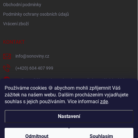
Obchodní podmínky
Podmínky ochrany osobních údajů
Vrácení zboží
KONTAKT
info
@
sonoviny.cz
(+420) 604 407 999
Nejčerstvější novinky se dozvíte na našich sociálních sítích
Používáme cookies 🍪 abychom mohli zpříjemnit Váš
sonoviny.cz
zážitek na našem webu. Dalším procházením vyjadřujete
souhlas s jejich používáním. Více informací
zde
.
Videorecepty - Vaše oblíbené recepty v pohodlí domova
Nastavení
Copyright 2026
sonoviny.cz
. Všechna práva vyhrazena.
Odmítnout
Souhlasím