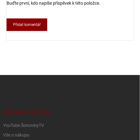
Buďte první, kdo napíše příspěvek k této položce.
Přidat komentář
Z
á
p
a
t
í
INFORMACE PRO VÁS
YouTube ŠonovinyTV
Vše o nákupu