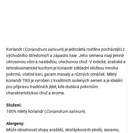
pokrmů.
DETAILNÍ INFORMACE
ZEPTAT SE
HLÍDAT
Koriandr (
Coriandrum sativum
) je jednoletá rostlina pocházející z
východního Středomoří a západní Asie. Jeho semena mají jemně
citrusovou vůni a nasládlou, ořechovou chuť. V indické, arabské a
latinskoamerické kuchyni je koriandr základní složkou mnoha
pokrmů, včetně kari, garam masaly a různých omáček. Mletý
koriandr TRS je vyroben z kvalitních sušených semen a je ideální
pro přípravu tradičních jídel, kde dodává pokrmům
charakteristickou chuť a aroma.
Složení:
100% mletý koriandr (
Coriandrum sativum
).
Alergeny:
Může obsahovat stopy arašídů, skořápkových plodů, sezamu,