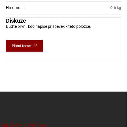
Hmotnost
:
0.6 kg
Diskuze
Buďte první, kdo napíše příspěvek k této položce.
Přidat komentář
Z
á
p
a
t
í
INFORMACE PRO VÁS