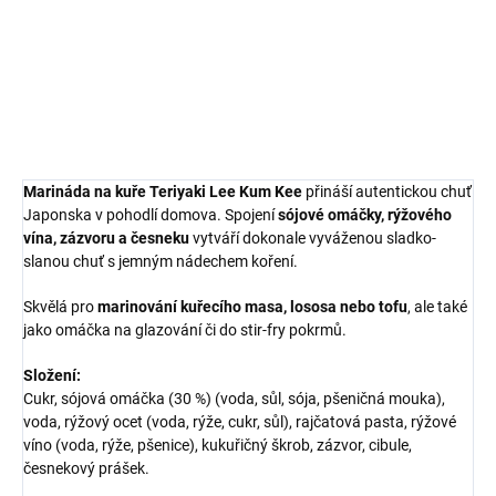
ideální pro maso, ryby i zeleninu.
DETAILNÍ INFORMACE
ZEPTAT SE
HLÍDAT
Marináda na kuře Teriyaki Lee Kum Kee
přináší autentickou chuť
Japonska v pohodlí domova. Spojení
sójové omáčky, rýžového
vína, zázvoru a česneku
vytváří dokonale vyváženou sladko-
slanou chuť s jemným nádechem koření.
Skvělá pro
marinování kuřecího masa, lososa nebo tofu
, ale také
jako omáčka na glazování či do stir-fry pokrmů.
Složení:
Cukr, sójová omáčka (30 %) (voda, sůl, sója, pšeničná mouka),
voda, rýžový ocet (voda, rýže, cukr, sůl), rajčatová pasta, rýžové
víno (voda, rýže, pšenice), kukuřičný škrob, zázvor, cibule,
česnekový prášek.