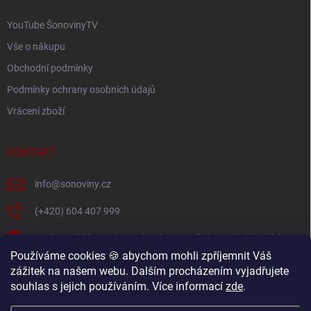
YouTube ŠonovinyTV
Vše o nákupu
Obchodní podmínky
Podmínky ochrany osobních údajů
Vrácení zboží
KONTAKT
info
@
sonoviny.cz
(+420) 604 407 999
Nejčerstvější novinky se dozvíte na našich sociálních sítích
Používáme cookies 🍪 abychom mohli zpříjemnit Váš
sonoviny.cz
zážitek na našem webu. Dalším procházením vyjadřujete
souhlas s jejich používáním. Více informací
zde
.
Videorecepty - Vaše oblíbené recepty v pohodlí domova