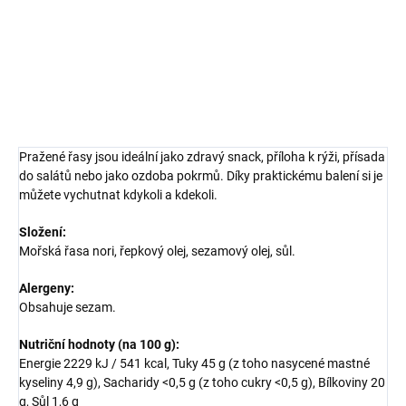
výživná - perfektní volba pro vegany a vegetariány.
DETAILNÍ INFORMACE
ZEPTAT SE
HLÍDAT
Pražené řasy jsou ideální jako zdravý snack, příloha k rýži, přísada
do salátů nebo jako ozdoba pokrmů. Díky praktickému balení si je
můžete vychutnat kdykoli a kdekoli.
Složení:
Mořská řasa nori, řepkový olej, sezamový olej, sůl.
Alergeny:
Obsahuje sezam.
Nutriční hodnoty (na 100 g):
Energie 2229 kJ / 541 kcal, Tuky 45 g (z toho nasycené mastné
kyseliny 4,9 g), Sacharidy <0,5 g (z toho cukry <0,5 g), Bílkoviny 20
g, Sůl 1,6 g