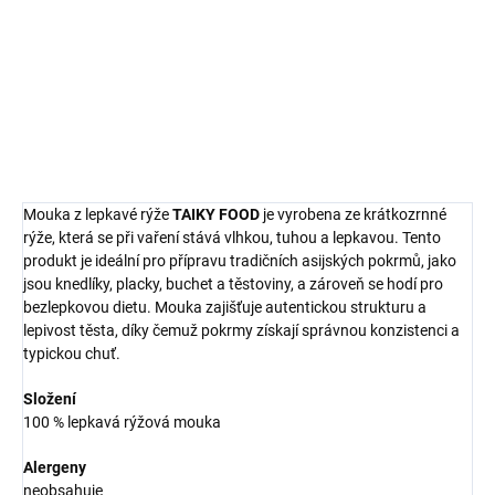
knedlíků, placek a těstovin. Neobsahuje lepek a vytváří lepivé a
pevné těsto.
DETAILNÍ INFORMACE
ZEPTAT SE
HLÍDAT
Mouka z lepkavé rýže
TAIKY FOOD
je vyrobena ze krátkozrnné
rýže, která se při vaření stává vlhkou, tuhou a lepkavou. Tento
produkt je ideální pro přípravu tradičních asijských pokrmů, jako
jsou knedlíky, placky, buchet a těstoviny, a zároveň se hodí pro
bezlepkovou dietu. Mouka zajišťuje autentickou strukturu a
lepivost těsta, díky čemuž pokrmy získají správnou konzistenci a
typickou chuť.
Složení
100 % lepkavá rýžová mouka
Alergeny
neobsahuje