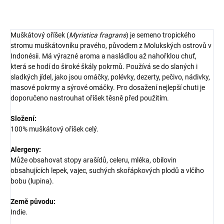
ZEPTAT SE
HLÍDAT
Muškátový oříšek (
Myristica fragrans
) je semeno tropického
stromu muškátovníku pravého, původem z Molukských ostrovů v
Indonésii. Má výrazné aroma a nasládlou až nahořklou chuť,
která se hodí do široké škály pokrmů. Používá se do slaných i
sladkých jídel, jako jsou omáčky, polévky, dezerty, pečivo, nádivky,
masové pokrmy a sýrové omáčky. Pro dosažení nejlepší chuti je
doporučeno nastrouhat oříšek těsně před použitím.
Složení:
100% muškátový oříšek celý.
Alergeny:
Může obsahovat stopy arašídů, celeru, mléka, obilovin
obsahujících lepek, vajec, suchých skořápkových plodů a vlčího
bobu (lupina).
Země původu:
Indie.