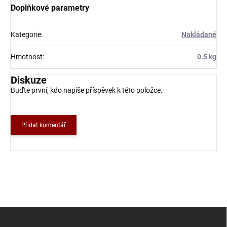
Doplňkové parametry
Kategorie
:
Nakládané
Hmotnost
:
0.5 kg
Diskuze
Buďte první, kdo napíše příspěvek k této položce.
Přidat komentář
Z
á