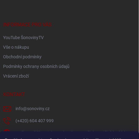
p
a
t
í
INFORMACE PRO VÁS
YouTube ŠonovinyTV
Vše o nákupu
Obchodní podmínky
Podmínky ochrany osobních údajů
Vrácení zboží
KONTAKT
info
@
sonoviny.cz
(+420) 604 407 999
Nejčerstvější novinky se dozvíte na našich sociálních sítích