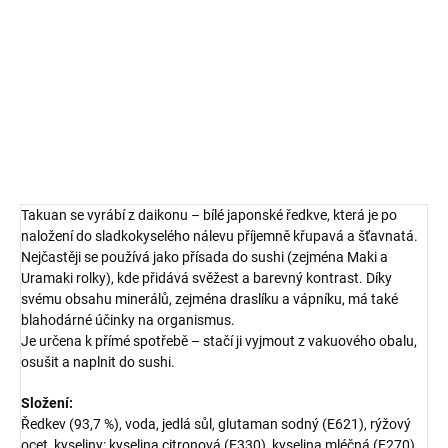
tradiční japonské kuchyně. Má jemně nasládlou chuť, křehkou
strukturu a výrazně žlutou barvu, která dodá sushi nejen chuť, ale i
atraktivní vzhled.
DETAILNÍ INFORMACE
ZEPTAT SE
HLÍDAT
Takuan se vyrábí z daikonu – bílé japonské ředkve, která je po
naložení do sladkokyselého nálevu příjemně křupavá a šťavnatá.
Nejčastěji se používá jako přísada do sushi (zejména Maki a
Uramaki rolky), kde přidává svěžest a barevný kontrast. Díky
svému obsahu minerálů, zejména draslíku a vápníku, má také
blahodárné účinky na organismus.
Je určena k přímé spotřebě – stačí ji vyjmout z vakuového obalu,
osušit a naplnit do sushi.
Složení:
Ředkev (93,7 %), voda, jedlá sůl, glutaman sodný (E621), rýžový
ocet, kyseliny: kyselina citronová (E330), kyselina mléčná (E270),