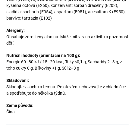
kyselina octová (E260), konzervant: sorban draselný (E202),
sladidla: sacharin (E954), aspartam (E951), acesulfam K (E950),
barvivo: tartrazin (E102)
Alergeny:
Obsahuje zdroj fenylalaninu. Může mít vliv na aktivitu a pozornost
dětí.
Nutriční hodnoty (orientační na 100 g):
Energie 60–80 kJ / 15–20 kcal, Tuky <0,1 g, Sacharidy 2–3 g, z
toho cukry 0 g, Bílkoviny <1 g, Sůl 2–3 g
Skladování:
Skladujte v suchu a temnu. Po otevření uchovávejte v chladničce
a spotřebujte do několika týdnů.
Země původu:
Čína