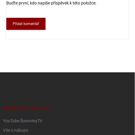
Buďte první, kdo napíše příspěvek k této položce.
Přidat komentář
Z
á
p
a
t
í
INFORMACE PRO VÁS
YouTube ŠonovinyTV
Vše o nákupu