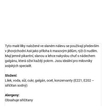
Skvěle doplní masové pokrmy, rýži nebo zeleninové saláty a dodá
jim autentický asijský charakter.
DETAILNÍ INFORMACE
ZEPTAT SE
HLÍDAT
Tyto malé lilky naložené ve slaném nálevu se používají především
v jihovýchodní Asii jako příloha k masovým jídlům, rýži či nudlím.
Mají jemně pikantní, slanou a lehce nakyslou chuť s nádechem
galgánu, která oživí každý pokrm. Jsou ideální pro milovníky
asijských specialit.
Složení:
Lilek, voda, sůl, cukr, galgán, ocet, konzervanty (E221, E202 –
siřičitan sodný)
Alergeny:
Obsahuje siřičitany