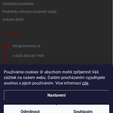
Obchodní podmínky
Podmínky ochrany osobních údajů
Vrácení zboží
KONTAKT
info
@
sonoviny.cz
(+420) 604 407 999
Nejčerstvější novinky se dozvíte na našich sociálních sítích
Používáme cookies 🍪 abychom mohli zpříjemnit Váš
sonoviny.cz
zážitek na našem webu. Dalším procházením vyjadřujete
souhlas s jejich používáním. Více informací
zde
.
Videorecepty - Vaše oblíbené recepty v pohodlí domova
Nastavení
Copyright 2026
sonoviny.cz
. Všechna práva vyhrazena.
Odmítnout
Souhlasím